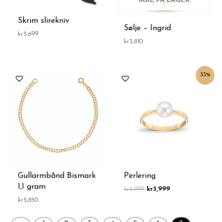
IKKE PÅ LAGER
Skrim slirekniv
Sølje – Ingrid
kr
3,699
kr
3,810
Opprinnelig
Nåværende
33%
pris
pris
var:
er:
kr5,999.
kr3,999.
Gullarmbånd Bismark
Perlering
1,1 gram
kr
5,999
kr
3,999
kr
3,850