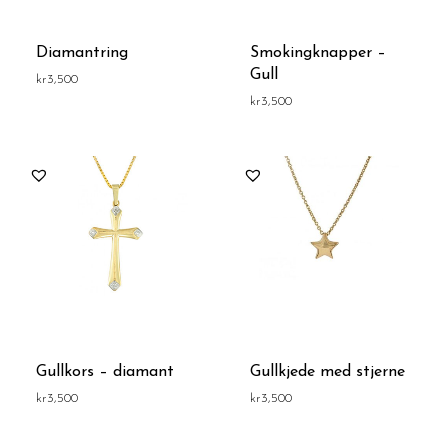
Diamantring
Smokingknapper –
Gull
kr
3,500
kr
3,500
Gullkors – diamant
Gullkjede med stjerne
kr
3,500
kr
3,500