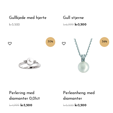
Gullkjede med hjerte
Gull stjerne
kr
3,500
kr
6,999
kr
3,500
Opprinnelig
Nåværende
Opprinnelig
Nåværende
30%
36%
pris
pris
pris
pris
var:
er:
var:
er:
kr4,999.
kr3,500.
kr5,500.
kr3,500.
Perlering med
Perleanheng med
diamanter 0,01ct
diamanter
kr
4,999
kr
3,500
kr
5,500
kr
3,500