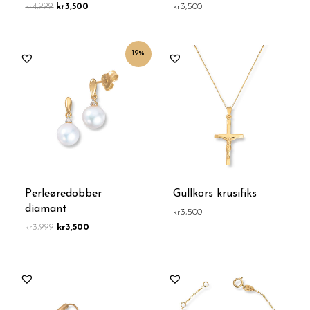
kr
4,999
kr
3,500
kr
3,500
Opprinnelig
Nåværende
12%
pris
pris
var:
er:
kr3,999.
kr3,500.
Perleøredobber
Gullkors krusifiks
diamant
kr
3,500
kr
3,999
kr
3,500