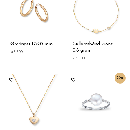
Øreringer 17/20 mm
Gullarmbånd krone
0,8 gram
kr
3,500
kr
3,500
Opprinnelig
Nåværende
30%
pris
pris
var:
er:
kr4,999.
kr3,500.