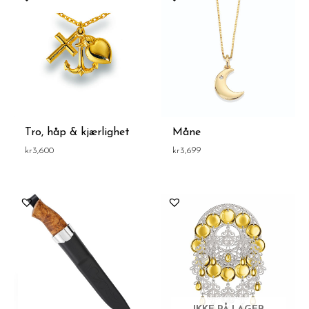
Tro, håp & kjærlighet
Måne
kr
3,600
kr
3,699