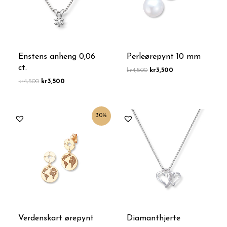
Enstens anheng 0,06
Perleørepynt 10 mm
ct.
kr
4,500
kr
3,500
kr
4,500
kr
3,500
Opprinnelig
Nåværende
30%
pris
pris
var:
er:
kr4,999.
kr3,500.
Verdenskart ørepynt
Diamanthjerte