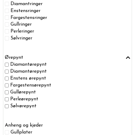
Diamantringer
Enstensringer
Fargestensringer
Gullringer
Perleringer
Sølvringer
Ørepynt
Diamantørepynt
Diamantørepynt
Enstens ørepynt
Fargestensørepynt
Gullørepynt
Perleørepynt
Sølvørepynt
Anheng og kjeder
Gullplater