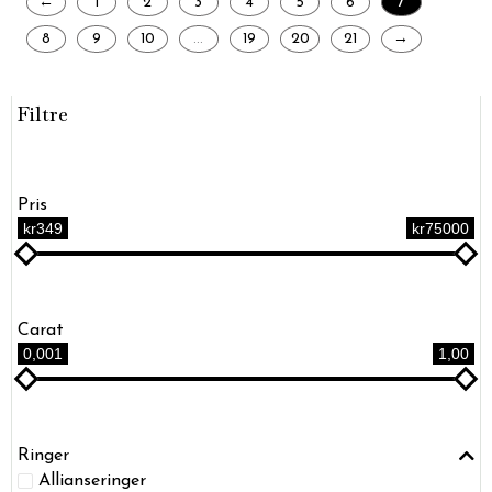
←
1
2
3
4
5
6
7
8
9
10
…
19
20
21
→
Filtre
Pris
kr349
kr75000
Carat
0,001
1,00
Ringer
Allianseringer