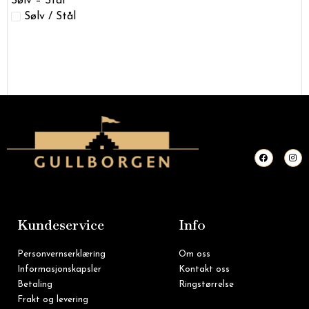
Sølv – Stål
Sølv / Stål
F
I
a
n
c
s
e
t
b
a
o
g
o
r
k
a
m
Kundeservice
Info
Personvernserklæring
Om oss
Informasjonskapsler
Kontakt oss
Betaling
Ringstørrelse
Frakt og levering