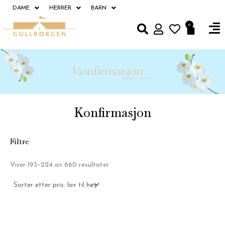
Hopp
DAME
HERRER
BARN
rett
Fl
0
Handle
til
M
innholdet
Konfirmasjon
Filtre
Sortert
Viser 193–224 av 660 resultater
etter
pris:
Lav
til
høy