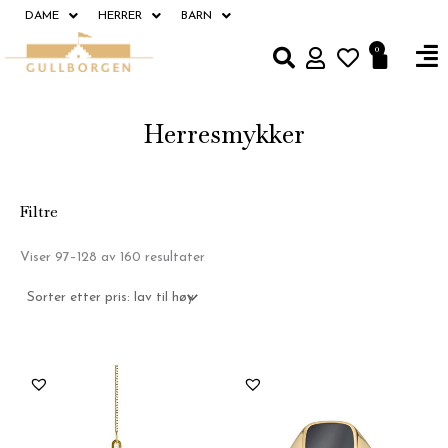
Hopp
DAME
HERRER
BARN
rett
Fl
0
Handle
til
M
innholdet
Herresmykker
Filtre
Sortert
Viser 97–128 av 160 resultater
etter
pris:
Lav
til
høy