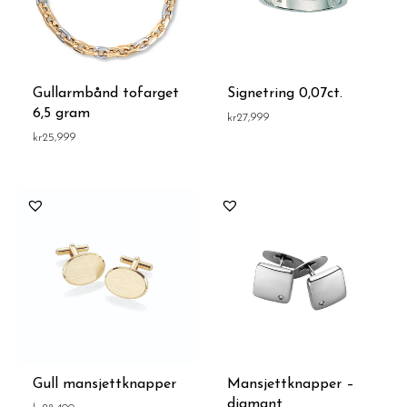
Gullarmbånd tofarget
Signetring 0,07ct.
6,5 gram
kr
27,999
kr
25,999
Gull mansjettknapper
Mansjettknapper –
diamant