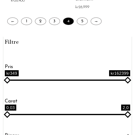
kr
28,400
kr
28,999
←
1
2
3
4
5
→
Filtre
Pris
kr349
kr162399
Carat
0,03
2,0