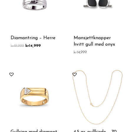
Diamantring – Herre
Mansjettknapper
hvitt gull med onyx
kr
19,999
kr
14,999
kr
14,999