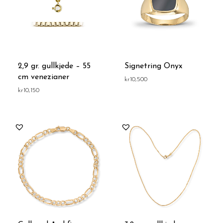
2,9 gr. gullkjede – 55
Signetring Onyx
cm venezianer
kr
10,500
kr
10,150