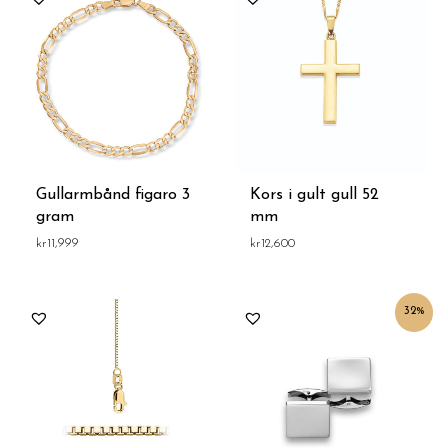
Gullarmbånd figaro 3
Kors i gult gull 52
gram
mm
kr
11,999
kr
12,600
Opprinnelig
Nåværende
32%
pris
pris
var:
er:
kr18,999.
kr12,999.