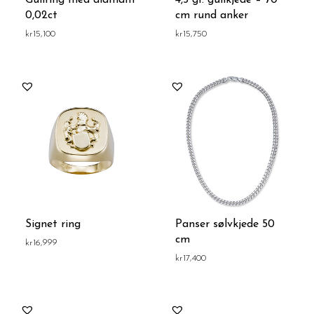
Gullring med diamant
4,5 gr. gullkjede – 70
0,02ct
cm rund anker
kr
15,100
kr
15,750
Signet ring
Panser sølvkjede 50
cm
kr
16,999
kr
17,400