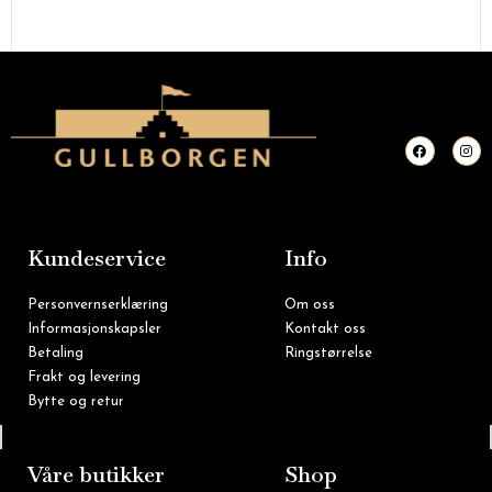
F
I
a
n
c
s
e
t
b
a
o
g
o
r
k
a
m
Kundeservice
Info
Personvernserklæring
Om oss
Informasjonskapsler
Kontakt oss
Betaling
Ringstørrelse
Frakt og levering
Bytte og retur
Tlf: 22 16 60 90
Våre butikker
Shop