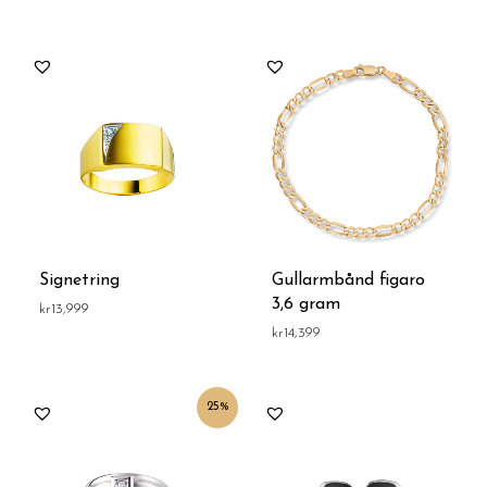
Signetring
Gullarmbånd figaro
3,6 gram
kr
13,999
kr
14,399
Opprinnelig
Nåværende
25%
pris
pris
var:
er:
kr19,999.
kr14,999.