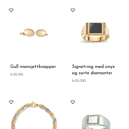
Gull mansjettknapper
Signetring med onyx
og sorte diamanter
kr
22,100
kr
25,000