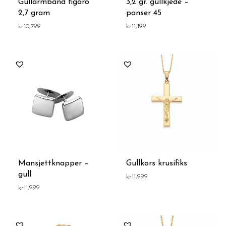
Gullarmbånd figaro
3,2 gr. gullkjede –
2,7 gram
panser 45
kr
10,799
kr
11,199
Mansjettknapper –
Gullkors krusifiks
gull
kr
11,999
kr
11,999