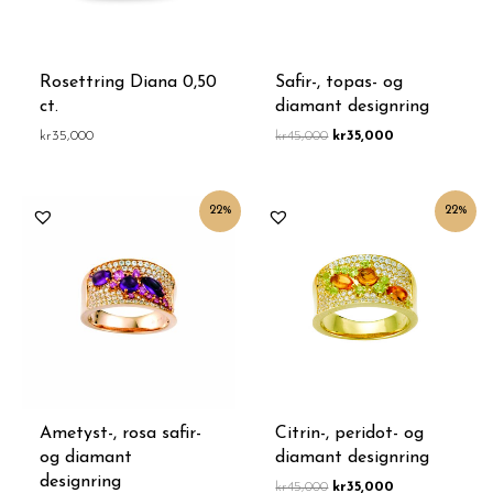
Rosettring Diana 0,50
Safir-, topas- og
ct.
diamant designring
kr
35,000
kr
45,000
kr
35,000
Opprinnelig
Nåværende
Opprinnelig
Nåværende
22%
22%
pris
pris
pris
pris
var:
er:
var:
er:
kr45,000.
kr35,000.
kr45,000.
kr35,000.
Ametyst-, rosa safir-
Citrin-, peridot- og
og diamant
diamant designring
designring
kr
45,000
kr
35,000