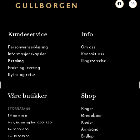
F
I
a
n
c
s
e
t
b
a
o
g
o
r
k
a
m
Kundeservice
Info
Personvernserklæring
Om oss
Informasjonskapsler
Kontakt oss
Betaling
Ringstørrelse
Frakt og levering
Bytte og retur
Tlf: 22 16 60 90
Våre butikker
Shop
Ringer
STORGATA 28
Øredobber
Tlf: 22 17 51 11
Kjeder
Man, tir, ons og fre: 10.30-17.30
Armbånd
Tor: 10.30-18.00
Bryllup
Lør: 10.30-15.30