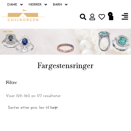
Hopp
DAME
HERRER
BARN
rett
Fl
0
Handle
til
M
innholdet
Fargestensringer
Filtre
Sortert
Viser 129–160 av 177 resultater
etter
pris:
Lav
til
høy