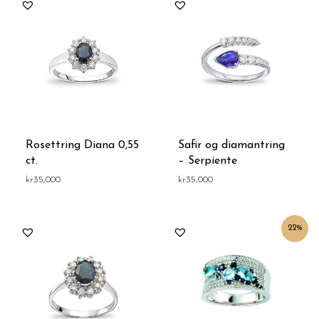
Rosettring Diana 0,55
Safir og diamantring
ct.
– Serpiente
kr
35,000
kr
35,000
Opprinnelig
Nåværende
22%
pris
pris
var:
er:
kr45,000.
kr35,000.