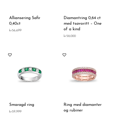
Alliansering Safir
Diamantring 0,64 ct
0,40ct
med tsavoritt – One
of a kind
kr
56,699
kr
58,000
Smaragd ring
Ring med diamanter
og rubiner
kr
59,999