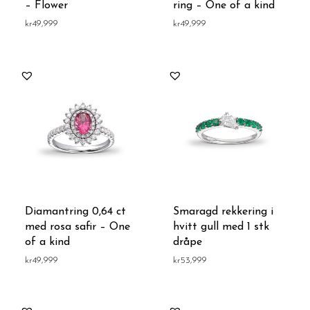
– Flower
ring – One of a kind
kr
49,999
kr
49,999
Diamantring 0,64 ct
Smaragd rekkering i
med rosa safir – One
hvitt gull med 1 stk
of a kind
dråpe
kr
49,999
kr
53,999