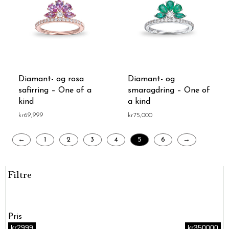
Diamant- og rosa
Diamant- og
safirring – One of a
smaragdring – One of
kind
a kind
kr
69,999
kr
75,000
←
1
2
3
4
5
6
→
Filtre
Pris
kr2999
kr350000