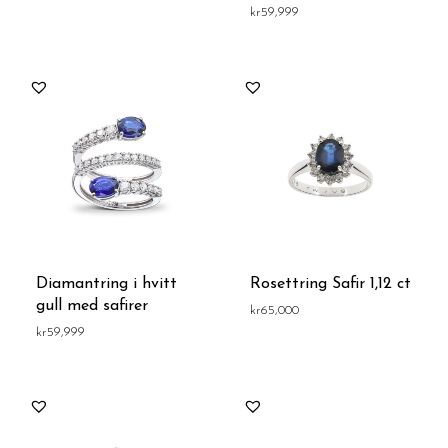
kr
59,999
Diamantring i hvitt
Rosettring Safir 1,12 ct
gull med safirer
kr
65,000
kr
59,999