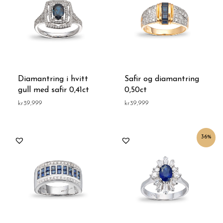
Diamantring i hvitt
Safir og diamantring
gull med safir 0,41ct
0,50ct
kr
39,999
kr
39,999
Opprinnelig
Nåværende
36%
pris
pris
var:
er:
kr69,999.
kr45,000.