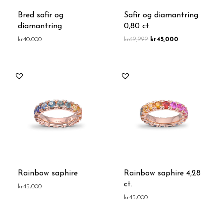
Bred safir og
Safir og diamantring
diamantring
0,80 ct.
kr
40,000
kr
69,999
kr
45,000
Rainbow saphire
Rainbow saphire 4,28
ct.
kr
45,000
kr
45,000