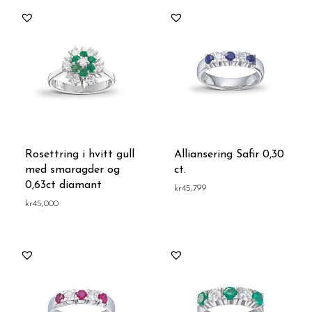
Rosettring i hvitt gull
Alliansering Safir 0,30
med smaragder og
ct.
0,63ct diamant
kr
45,799
kr
45,000