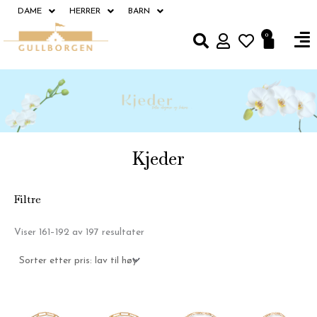
Hopp
DAME
HERRER
BARN
rett
Fl
0
Handle
til
M
innholdet
Kjeder
Filtre
Sortert
Viser 161–192 av 197 resultater
etter
pris:
Lav
til
høy