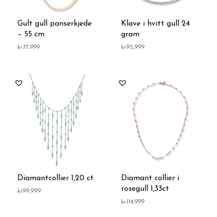
Gult gull panserkjede
Klave i hvitt gull 24
– 55 cm
gram
kr
77,999
kr
95,999
Diamantcollier 1,20 ct.
Diamant collier i
rosegull 1,33ct
kr
99,999
kr
114,999