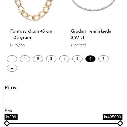
Fantasy chain 45 cm
Gradert tenniskjede
– 35 gram
2,97 ct.
kr
139,999
kr
150,000
←
1
2
3
4
5
6
7
→
Filtre
Pris
kr299
kr495000