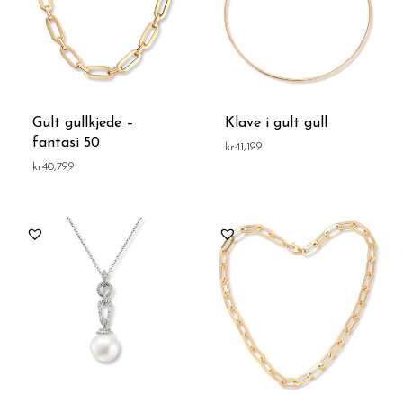
Gult gullkjede –
Klave i gult gull
fantasi 50
kr
41,199
kr
40,799