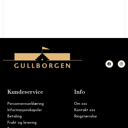
F
I
a
n
c
s
e
t
b
a
o
g
o
r
k
a
m
Kundeservice
Info
Personvernserklæring
Om oss
Informasjonskapsler
Kontakt oss
Betaling
Ringstørrelse
Frakt og levering