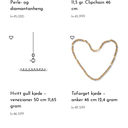
Perle- og
11,5 gr. Clipchain 46
diamantanheng
cm
kr
45,000
kr
45,999
Hvitt gull kjede –
Tofarget kjede –
venezianer 50 cm 11,65
anker 46 cm 12,4 gram
gram
kr
49,599
kr
46,599