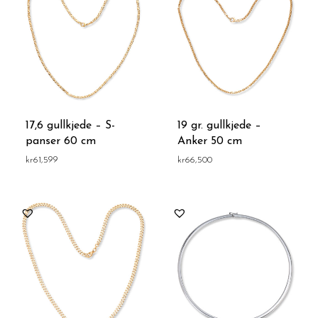
17,6 gullkjede – S-
19 gr. gullkjede –
panser 60 cm
Anker 50 cm
kr
61,599
kr
66,500