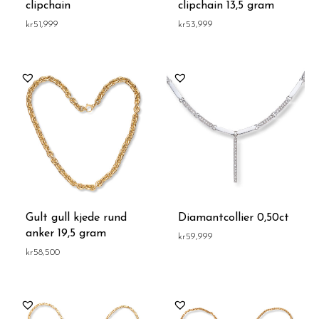
clipchain
clipchain 13,5 gram
kr
51,999
kr
53,999
Gult gull kjede rund
Diamantcollier 0,50ct
anker 19,5 gram
kr
59,999
kr
58,500