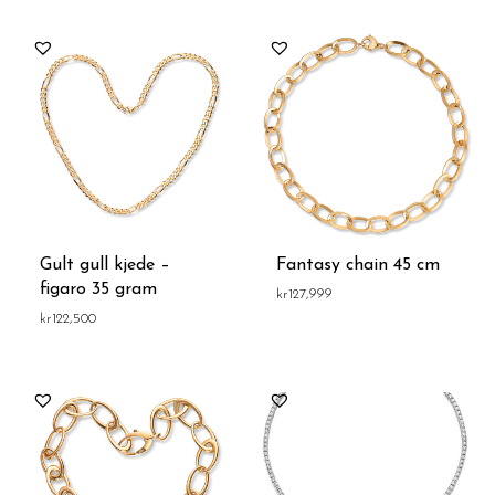
Gult gull kjede –
Fantasy chain 45 cm
figaro 35 gram
kr
127,999
kr
122,500