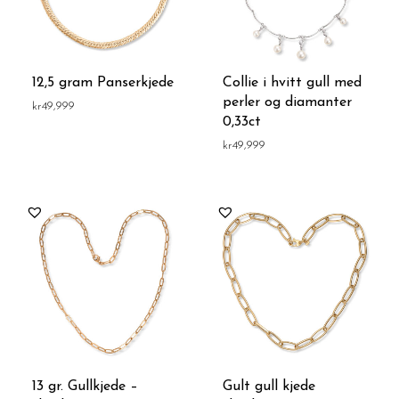
12,5 gram Panserkjede
Collie i hvitt gull med
perler og diamanter
kr
49,999
0,33ct
kr
49,999
13 gr. Gullkjede –
Gult gull kjede