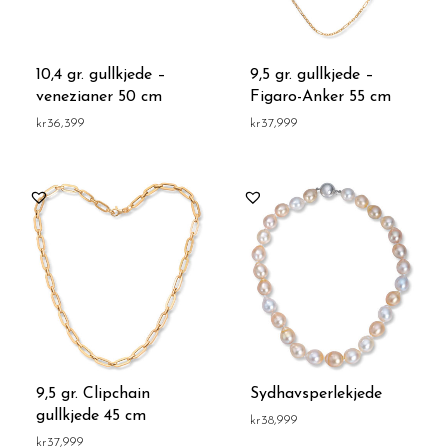
10,4 gr. gullkjede –
9,5 gr. gullkjede –
venezianer 50 cm
Figaro-Anker 55 cm
kr
36,399
kr
37,999
9,5 gr. Clipchain
Sydhavsperlekjede
gullkjede 45 cm
kr
38,999
kr
37,999