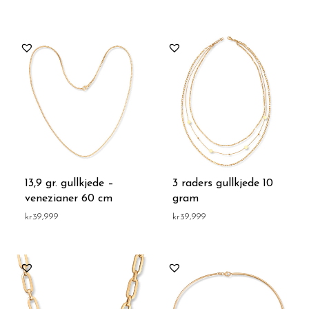
13,9 gr. gullkjede –
3 raders gullkjede 10
venezianer 60 cm
gram
kr
39,999
kr
39,999