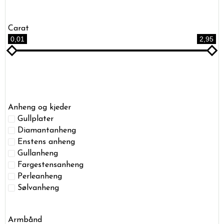
Carat
0,01
2,95
Anheng og kjeder
Gullplater
Diamantanheng
Enstens anheng
Gullanheng
Fargestensanheng
Perleanheng
Sølvanheng
Armbånd