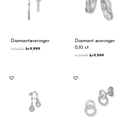
Diamantøreringer
Diamant øreringer
0,10 ct
kr
15,000
kr
9,999
kr
17,999
kr
9,999