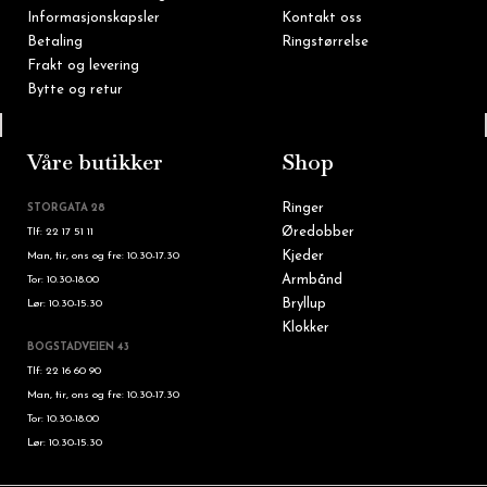
Informasjonskapsler
Kontakt oss
Betaling
Ringstørrelse
Frakt og levering
Bytte og retur
Tlf: 22 16 60 90
Våre butikker
Shop
Ringer
STORGATA 28
Øredobber
Tlf: 22 17 51 11
Kjeder
Man, tir, ons og fre: 10.30-17.30
Armbånd
Tor: 10.30-18.00
Bryllup
Lør: 10.30-15.30
Klokker
BOGSTADVEIEN 43
Tlf: 22 16 60 90
Man, tir, ons og fre: 10.30-17.30
Tor: 10.30-18.00
Lør: 10.30-15.30