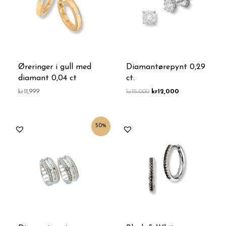
Øreringer i gull med
Diamantørepynt 0,29
diamant 0,04 ct
ct.
kr
11,999
kr
15,000
kr
12,000
Opprinnelig
Nåværende
50%
pris
pris
var:
er:
kr25,000.
kr12,500.