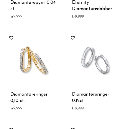
Diamantørepynt 0,04
Eternity
ct.
Diamantøredobber
kr
9,999
kr
9,999
Diamantøreringer
Diamantøreringer
0,10 ct.
0,12ct
kr
9,999
kr
9,999