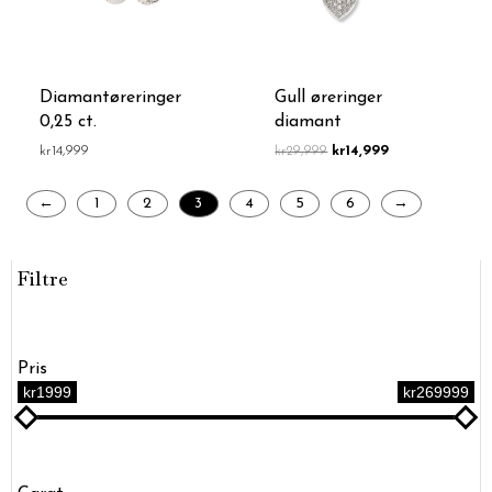
Diamantøreringer
Gull øreringer
0,25 ct.
diamant
kr
14,999
kr
29,999
kr
14,999
←
1
2
3
4
5
6
→
Filtre
Pris
kr1999
kr269999