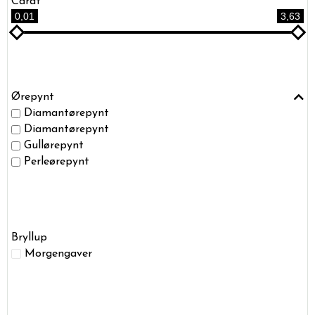
Carat
0,01
3,63
Ørepynt
Diamantørepynt
Diamantørepynt
Gullørepynt
Perleørepynt
Bryllup
Morgengaver