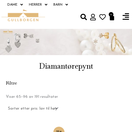
Hopp
DAME
HERRER
BARN
rett
Fl
0
Handle
til
M
innholdet
Diamantørepynt
Filtre
Sortert
Viser 65–96 av 191 resultater
etter
pris:
Lav
til
høy
Opprinnelig
Nåværende