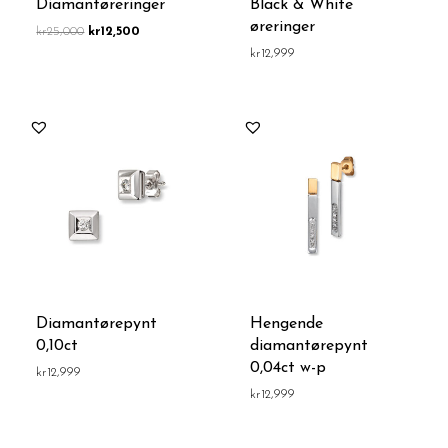
Diamantøreringer
Black & White
øreringer
kr
25,000
kr
12,500
kr
12,999
Diamantørepynt
Hengende
0,10ct
diamantørepynt
0,04ct w-p
kr
12,999
kr
12,999