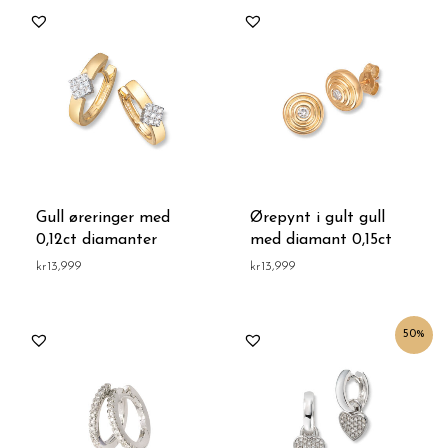
Gull øreringer med
Ørepynt i gult gull
0,12ct diamanter
med diamant 0,15ct
kr
13,999
kr
13,999
Opprinnelig
Nåværende
50%
pris
pris
var:
er:
kr29,999.
kr14,999.