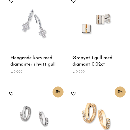
Hengende kors med
Ørepynt i gull med
diamanter i hvitt gull
diamant 0,02ct
kr
9,999
kr
9,999
Opprinnelig
Nåværende
Opprinnelig
Nåværende
31%
31%
pris
pris
pris
pris
var:
er:
var:
er:
kr15,999.
kr10,999.
kr15,999.
kr10,999.