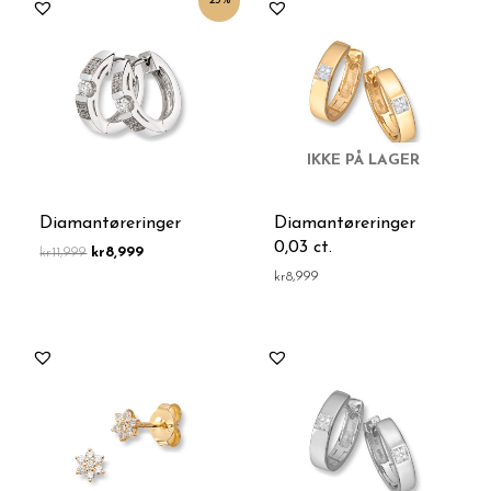
25%
pris
pris
var:
er:
kr11,999.
kr8,999.
IKKE PÅ LAGER
Diamantøreringer
Diamantøreringer
0,03 ct.
kr
11,999
kr
8,999
kr
8,999