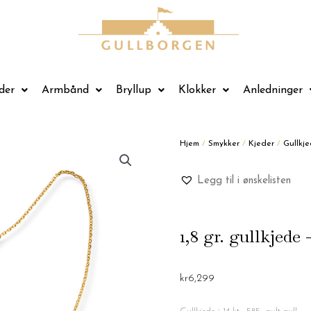
der
Armbånd
Bryllup
Klokker
Anledninger
Hjem
/
Smykker
/
Kjeder
/
Gullkje
Legg til i ønskelisten
1,8 gr. gullkjede
kr
6,299