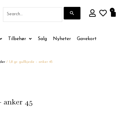
Søk
0
Handle
etter:
Tilbehør
Salg
Nyheter
Gavekort
der
/ 1,8 gr. gullkjede – anker 45
 – anker 45