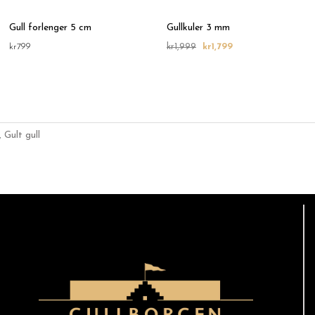
Gull forlenger 5 cm
Gullkuler 3 mm
kr
799
kr
1,999
kr
1,799
,
Gult gull