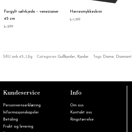
Forgylt sølvkjede – venezianer
Herresmykkeskrin
45 cm
kr
1,199
kr
399
SKU
ank.45_1,8g
Categories
Gullkjeder
,
Kjeder
Tags
Dame
,
Diamant
Kundeservice
Info
Personvernserklæring
Om oss
Informasjonskapsler
Kontakt oss
Betaling
Ringstørrelse
Frakt og levering