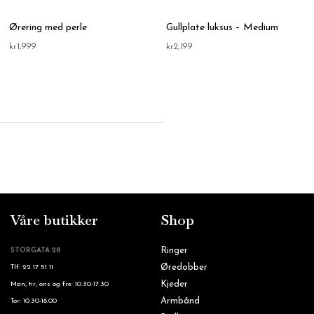
Ørering med perle
Gullplate luksus – Medium
kr
1,999
kr
2,199
Våre butikker
Shop
Ringer
STORGATA 28
Øredobber
Tlf: 22 17 51 11
Kjeder
Man, tir, ons og fre: 10.30-17.30
Armbånd
Tor: 10.30-18.00