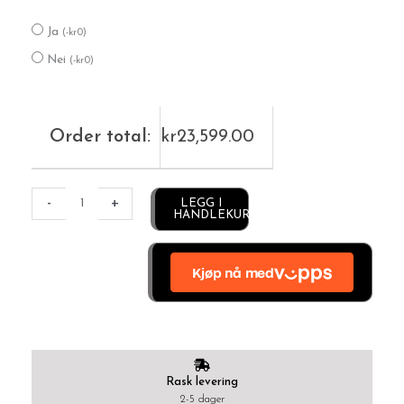
Ja
(
-
kr
0
)
Nei
(
-
kr
0
)
Order total:
kr
23,599.00
Alternative:
-
+
LEGG I
HANDLEKURV
Rask levering
2-5 dager