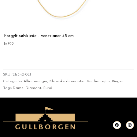
Forgylt sølvkjede – venezianer 45 cm
kr
399
SKU
j21s3n2-021
Categories
Allianseringer
,
Klassiske diamanter
,
Konfirmasjon
,
Ringer
Tags
Dame
,
Diamant
,
Rund
F
I
a
n
c
s
e
t