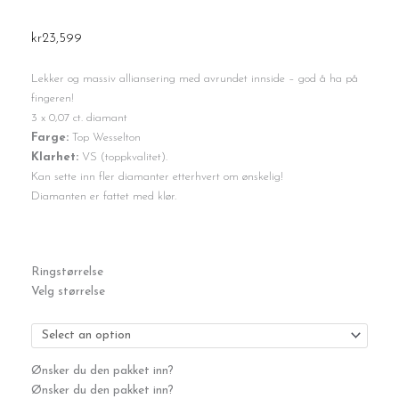
kr
23,599
Lekker og massiv alliansering med avrundet innside – god å ha på
fingeren!
3 x 0,07 ct. diamant
Farge:
Top Wesselton
Klarhet:
VS (toppkvalitet).
Kan sette inn fler diamanter etterhvert om ønskelig!
Diamanten er fattet med klør.
Alliansering
Ringstørrelse
0,21ct.
Velg størrelse
antall
Ønsker du den pakket inn?
Ønsker du den pakket inn?