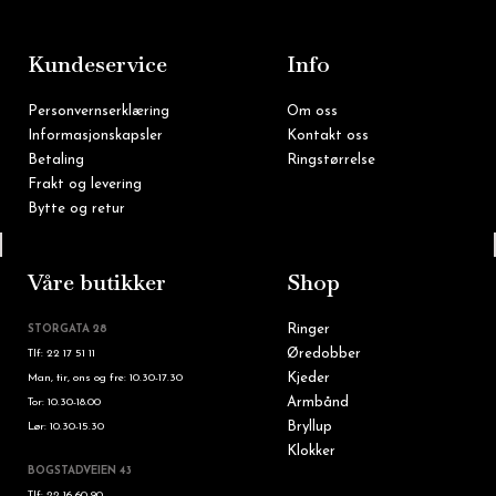
b
a
o
g
o
r
k
a
m
Kundeservice
Info
Personvernserklæring
Om oss
Informasjonskapsler
Kontakt oss
Betaling
Ringstørrelse
Frakt og levering
Bytte og retur
Tlf: 22 16 60 90
Våre butikker
Shop
Ringer
STORGATA 28
Øredobber
Tlf: 22 17 51 11
Kjeder
Man, tir, ons og fre: 10.30-17.30
Armbånd
Tor: 10.30-18.00
Bryllup
Lør: 10.30-15.30
Klokker
BOGSTADVEIEN 43
Tlf: 22 16 60 90