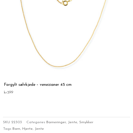
Forgylt sølvkjede – venezianer 45 cm
kr
399
SKU
22303
Categories
Barneringer
,
Jente
,
Smykker
Tags
Barn
,
Hjerte
,
Jente