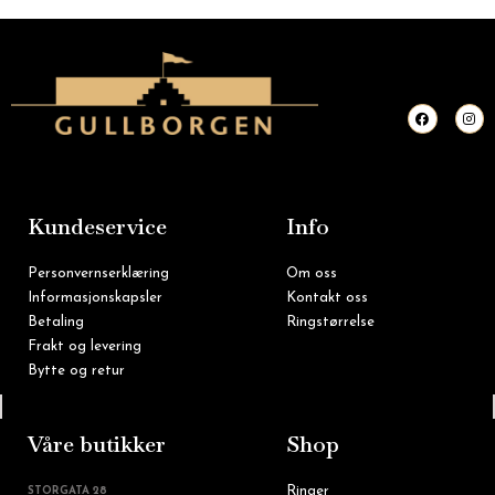
F
I
a
n
c
s
e
t
b
a
o
g
o
r
k
a
m
Kundeservice
Info
Personvernserklæring
Om oss
Informasjonskapsler
Kontakt oss
Betaling
Ringstørrelse
Frakt og levering
Bytte og retur
Tlf: 22 16 60 90
Våre butikker
Shop
Ringer
STORGATA 28