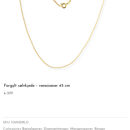
Forgylt sølvkjede – venezianer 45 cm
kr
399
SKU
109585BLD
Categories
Barselgaver
,
Diamantringer
,
Morgengaver
,
Ringer