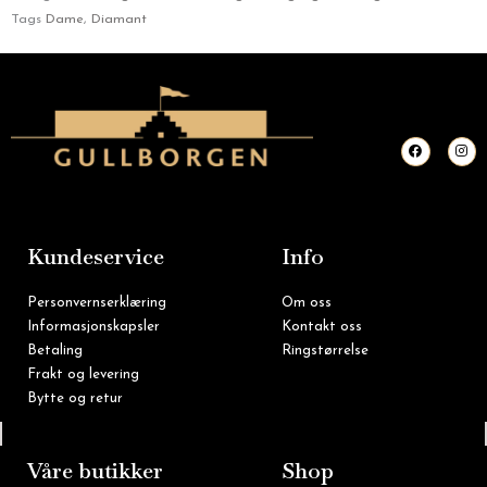
Tags
Dame
,
Diamant
F
I
a
n
c
s
e
t
b
a
o
g
o
r
k
a
m
Kundeservice
Info
Personvernserklæring
Om oss
Informasjonskapsler
Kontakt oss
Betaling
Ringstørrelse
Frakt og levering
Bytte og retur
Tlf: 22 16 60 90
Våre butikker
Shop