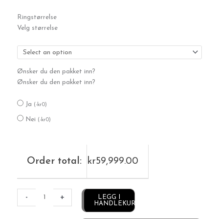
Black
Ringstørrelse
&
Velg størrelse
White
antall
Ønsker du den pakket inn?
Ønsker du den pakket inn?
Ja
(
-
kr
0
)
Nei
(
-
kr
0
)
Order total:
kr
59,999.00
Alternative:
-
+
LEGG I
HANDLEKURV