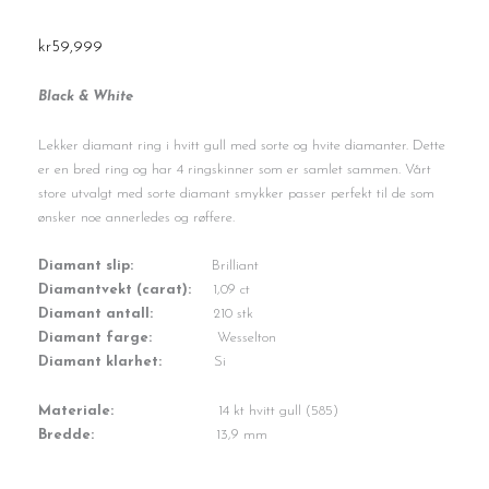
kr
59,999
Black & White
Lekker diamant ring i hvitt gull med sorte og hvite diamanter. Dette
er en bred ring og har 4 ringskinner som er samlet sammen. Vårt
store utvalgt med sorte diamant smykker passer perfekt til de som
ønsker noe annerledes og røffere.
Diamant slip:
Brilliant
Diamantvekt (carat):
1,09 ct
Diamant antall:
210 stk
Diamant farge:
Wesselton
Diamant klarhet:
Si
Materiale:
14 kt hvitt gull (585)
Bredde:
13,9 mm