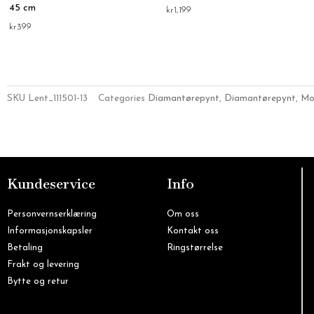
45 cm
kr
1,199
kr
399
SKU
Lent_111501-13
Categories
Diamantørepynt
,
Diamantørepynt
,
Mo
Kundeservice
Info
Personvernserklæring
Om oss
Informasjonskapsler
Kontakt oss
Betaling
Ringstørrelse
Frakt og levering
Bytte og retur