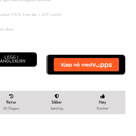
itt gull med avtagbare blomster
esselton-VS/Si hvite dia. + 0,77 svarte)
av disse.
LEGG I
Alternative:
ANDLEKURV
Retur
Sikker
Høy
30 Dagers
betaling
Kvalitet