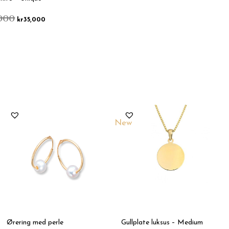
000
kr
35,000
New
Ørering med perle
Gullplate luksus – Medium