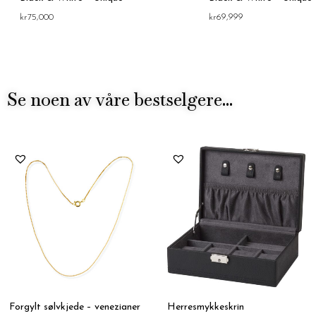
kr
75,000
kr
69,999
Se noen av våre bestselgere...
Forgylt sølvkjede – venezianer
Herresmykkeskrin