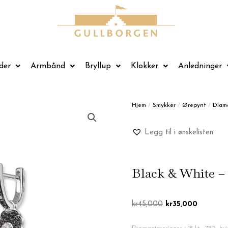
der
Armbånd
Bryllup
Klokker
Anledninger
Hjem
/
Smykker
/
Ørepynt
/
Diam
Legg til i ønskelisten
Black & White –
Opprinnelig
Nåværen
kr
45,000
kr
35,000
pris
pris