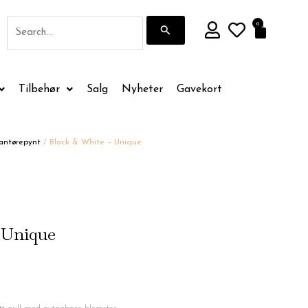
Søk
0
Handle
etter:
Tilbehør
Salg
Nyheter
Gavekort
antørepynt
/ Black & White – Unique
 Unique
de