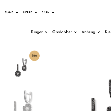
Hopp
rett
DAME
HERRE
BARN
til
innholdet
Ringer
Øredobber
Anheng
Kje
22%