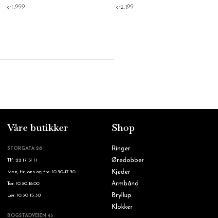
kr
1,999
kr
2,199
Våre butikker
Shop
Ringer
STORGATA 28
Øredobber
Tlf: 22 17 51 11
Kjeder
Man, tir, ons og fre: 10.30-17.30
Armbånd
Tor: 10.30-18.00
Bryllup
Lør: 10.30-15.30
Klokker
BOGSTADVEIEN 43