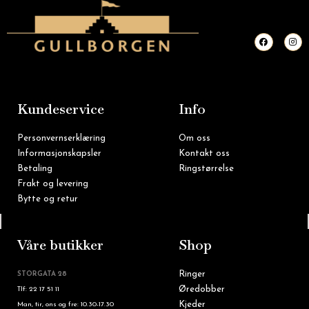
F
I
a
n
c
s
e
t
b
a
o
g
o
r
k
a
m
Kundeservice
Info
Personvernserklæring
Om oss
Informasjonskapsler
Kontakt oss
Betaling
Ringstørrelse
Frakt og levering
Bytte og retur
Tlf: 22 16 60 90
Våre butikker
Shop
Ringer
STORGATA 28
Øredobber
Tlf: 22 17 51 11
Kjeder
Man, tir, ons og fre: 10.30-17.30