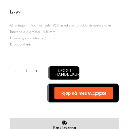
kr
799
Øreringer i rhodinert sølv -925- med svarte cubic zirkonia stener
Innvendig diameter: 12,5 mm
Utvendig diameter: 16,5 mm
Bredde: 4 mm
Black
zirkonia
-
+
Alternative:
LEGG I
HANDLEKURV
sølv
øreringer
antall
Rask levering