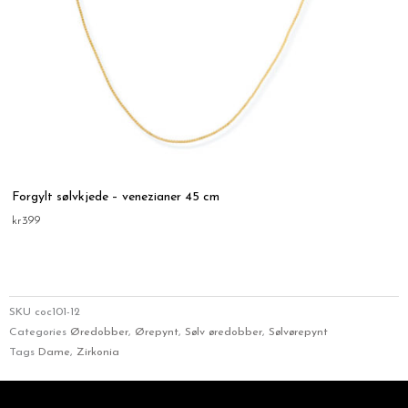
Forgylt sølvkjede – venezianer 45 cm
kr
399
SKU
coc101-12
Categories
Øredobber
,
Ørepynt
,
Sølv øredobber
,
Sølvørepynt
Tags
Dame
,
Zirkonia