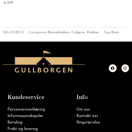
kr
399
SKU
K5821-2
Categories
Barneklokker
,
Calypso
,
Klokker
Tag
Barn
F
I
a
n
c
s
e
t
b
a
o
g
o
r
k
a
m
Kundeservice
Info
Personvernserklæring
Om oss
Informasjonskapsler
Kontakt oss
Betaling
Ringstørrelse
Frakt og levering