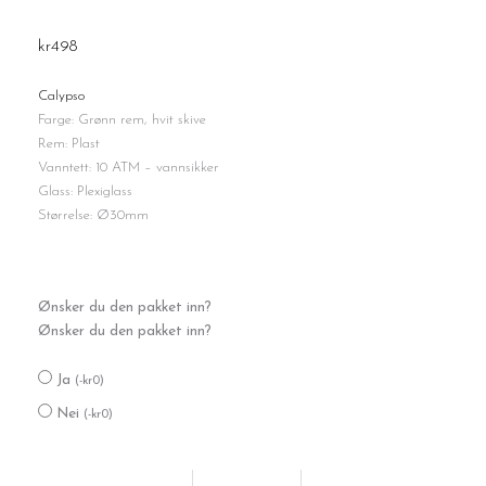
kr
498
Calypso
Farge: Grønn rem, hvit skive
Rem: Plast
Vanntett: 10 ATM – vannsikker
Glass: Plexiglass
Størrelse: Ø30mm
Calypso
Ønsker du den pakket inn?
grønn
Ønsker du den pakket inn?
antall
Ja
(
-
kr
0
)
Nei
(
-
kr
0
)