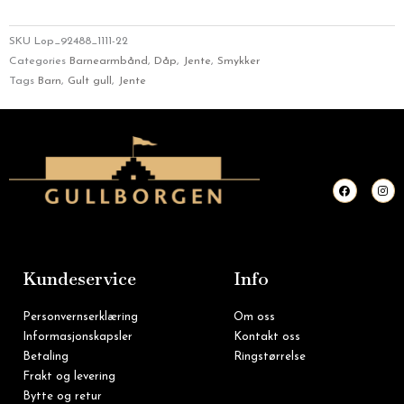
SKU
Lop_92488_1111-22
Categories
Barnearmbånd
,
Dåp
,
Jente
,
Smykker
Tags
Barn
,
Gult gull
,
Jente
F
I
a
n
c
s
e
t
b
a
o
g
o
r
k
a
m
Kundeservice
Info
Personvernserklæring
Om oss
Informasjonskapsler
Kontakt oss
Betaling
Ringstørrelse
Frakt og levering
Bytte og retur