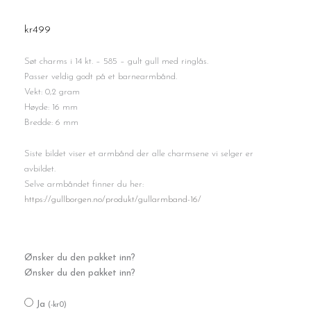
kr
499
Søt charms i 14 kt. – 585 – gult gull med ringlås.
Passer veldig godt på et barnearmbånd.
Vekt: 0,2 gram
Høyde: 16 mm
Bredde: 6 mm
Siste bildet viser et armbånd der alle charmsene vi selger er
avbildet.
Selve armbåndet finner du her:
https://gullborgen.no/produkt/gullarmband-16/
Charms
Ønsker du den pakket inn?
til
Ønsker du den pakket inn?
armbånd
antall
Ja
(
-
kr
0
)