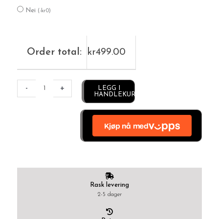
Nei
(
-
kr
0
)
Order total:
kr
499.00
Alternative:
-
+
LEGG I
HANDLEKURV
Rask levering
2-5 dager