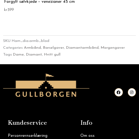
Forgylt sølvkjede – venezianer 45 cm
kr
399
SKU
Ham_dia.armb_blad
Categories
Armbånd
,
Barselgaver
,
Diamantarmbånd
,
Morgengaver
Tags
Dame
,
Diamant
,
Hvitt gull
F
I
a
n
c
s
e
t
b
a
o
g
o
r
k
a
m
Kundeservice
Info
Personvernserklæring
Om oss