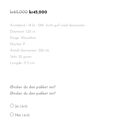
Opprinnelig
Nåværende
kr
65,000
kr
45,000
pris
pris
var:
er:
Armbånd i 14 kt. -585- hvitt gull med diamanter.
kr65,000.
kr45,000.
Diamant: 1,25 ct.
Farge: Wesselton
Klarhet: P
Antall diamanter: 228 stk.
Vekt: 22 gram
Lengde: 17,5 cm
Diamantarmbånd
Ønsker du den pakket inn?
antall
Ønsker du den pakket inn?
Ja
(
-
kr
0
)
Nei
(
-
kr
0
)