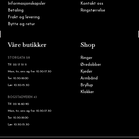
Informasjonskapsler
Kontakt oss
Betaling
Ringstørrelse
Frakt og levering
Bytte og retur
Tlf: 22 16 60 90
Våre butikker
Shop
Ringer
STORGATA 28
Øredobber
Tlf: 22 17 51 11
Kjeder
Man, tir, ons og fre: 10.30-17.30
Armbånd
Tor: 10.30-18.00
Bryllup
Lør: 10.30-15.30
Klokker
BOGSTADVEIEN 43
Tlf: 22 16 60 90
Man, tir, ons og fre: 10.30-17.30
Tor: 10.30-18.00
Lør: 10.30-15.30