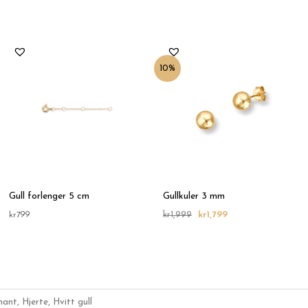
Opprinnelig
Nåværende
pris
pris
var:
er:
10%
kr1,999.
kr1,799.
Gull forlenger 5 cm
Gullkuler 3 mm
kr
799
kr
1,999
kr
1,799
mant
,
Hjerte
,
Hvitt gull