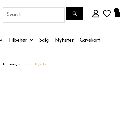
Søk
0
Handle
etter:
Tilbehør
Salg
Nyheter
Gavekort
antanheng
/ Diamanthjerte