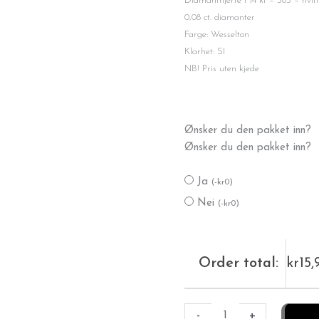
Diamanthjerte i 14 kt – 585 – hvitt
0,08 ct. diamanter
Farge: Wesselton
Klarhet: SI
NB! Pris uten kjede
Diamanthjerte
Ønsker du den pakket inn?
antall
Ønsker du den pakket inn?
Ja
(
-
kr
0
)
Nei
(
-
kr
0
)
Order total:
kr
15,
-
+