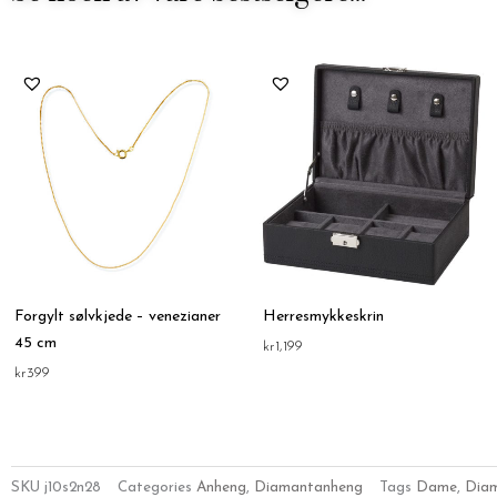
Forgylt sølvkjede – venezianer
Herresmykkeskrin
45 cm
kr
1,199
kr
399
SKU
j10s2n28
Categories
Anheng
,
Diamantanheng
Tags
Dame
,
Dia