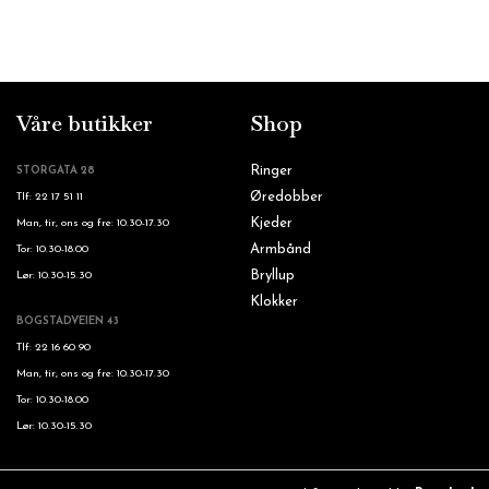
Våre butikker
Shop
Ringer
STORGATA 28
Øredobber
Tlf: 22 17 51 11
Kjeder
Man, tir, ons og fre: 10.30-17.30
Armbånd
Tor: 10.30-18.00
Bryllup
Lør: 10.30-15.30
Klokker
BOGSTADVEIEN 43
Tlf: 22 16 60 90
Man, tir, ons og fre: 10.30-17.30
Tor: 10.30-18.00
Lør: 10.30-15.30