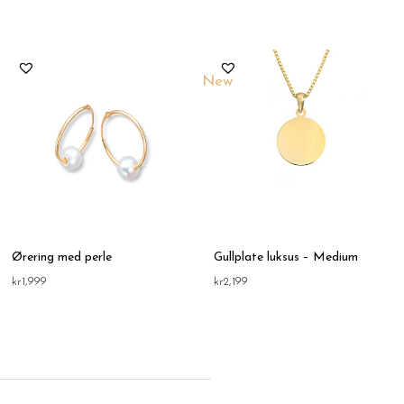
New
Ørering med perle
Gullplate luksus – Medium
kr
1,999
kr
2,199