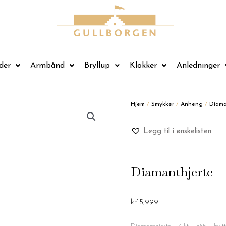
der
Armbånd
Bryllup
Klokker
Anledninger
Hjem
/
Smykker
/
Anheng
/
Diam
Legg til i ønskelisten
Diamanthjerte
kr
15,999