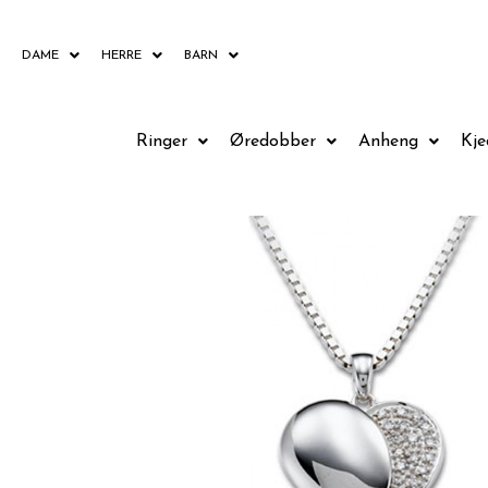
Hopp
rett
DAME
HERRE
BARN
til
innholdet
Ringer
Øredobber
Anheng
Kje