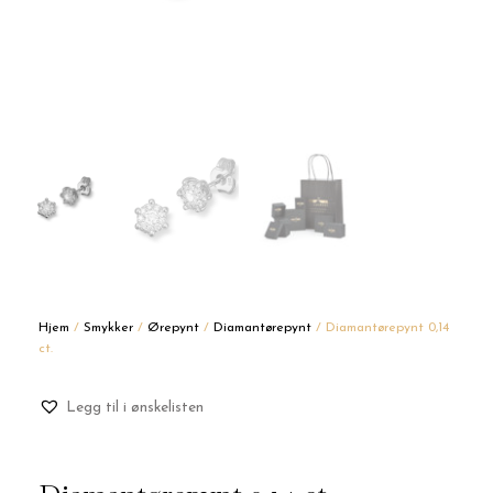
Hjem
/
Smykker
/
Ørepynt
/
Diamantørepynt
/ Diamantørepynt 0,14
ct.
Legg til i ønskelisten