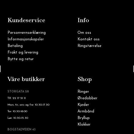
b
a
o
g
o
r
k
a
m
Kundeservice
Info
Personvernserklæring
Om oss
Informasjonskapsler
Kontakt oss
Betaling
Ringstørrelse
Frakt og levering
Bytte og retur
Tlf: 22 16 60 90
Våre butikker
Shop
Ringer
STORGATA 28
Øredobber
Tlf: 22 17 51 11
Kjeder
Man, tir, ons og fre: 10.30-17.30
Armbånd
Tor: 10.30-18.00
Bryllup
Lør: 10.30-15.30
Klokker
BOGSTADVEIEN 43