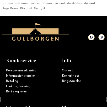
Categories
Diamantørepynt
,
Diamantørepynt
,
Øredobber
,
Ørepynt
Tags
Dame
,
Diamant
,
Gult gull
F
I
a
n
c
s
e
t
b
a
o
g
o
r
k
a
m
Kundeservice
Info
Personvernserklæring
Om oss
Informasjonskapsler
Kontakt oss
Betaling
Ringstørrelse
Frakt og levering
Bytte og retur
Tlf: 22 16 60 90