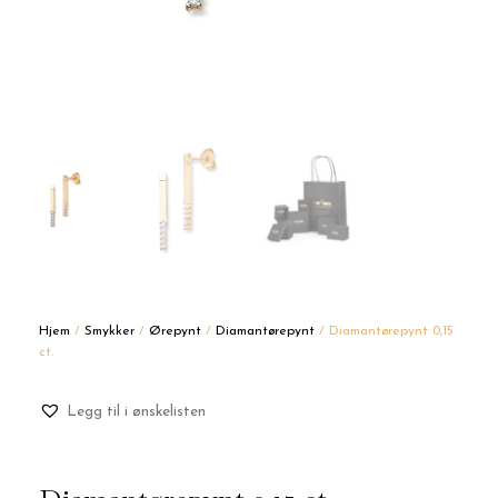
Hjem
/
Smykker
/
Ørepynt
/
Diamantørepynt
/ Diamantørepynt 0,15
ct.
Legg til i ønskelisten