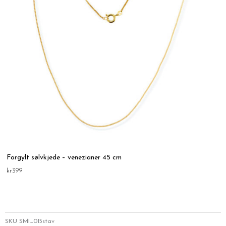
Forgylt sølvkjede – venezianer 45 cm
kr
399
SKU
SMI_015stav