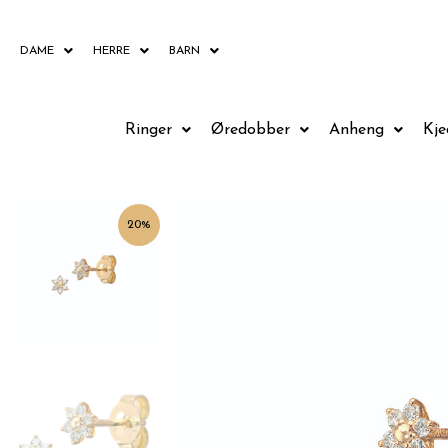
Hopp
rett
DAME
HERRE
BARN
til
innholdet
Ringer
Øredobber
Anheng
Kje
20%