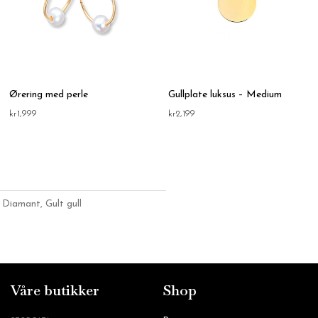
Ørering med perle
Gullplate luksus – Medium
kr
1,999
kr
2,199
,
Diamant
,
Gult gull
Våre butikker
Shop