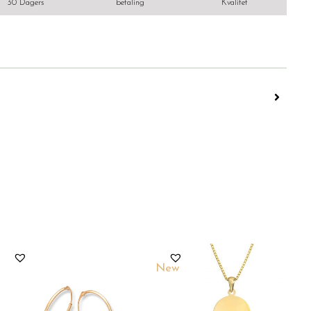
30 Dagers
betaling
Kvalitet
New