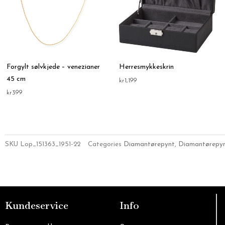
Forgylt sølvkjede – venezianer
Herresmykkeskrin
45 cm
kr
1,199
kr
399
SKU
Lop_151363_1951-22
Categories
Diamantørepynt
,
Diamantørepy
Kundeservice
Info