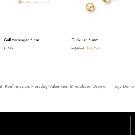
Gull forlenger 5 cm
Gullkuler 3 mm
kr
799
kr
1,999
kr
1,799
nt
,
Konfirmasjon
,
Morsdag-Valentines
,
Øredobber
,
Ørepynt
Tags
Dame