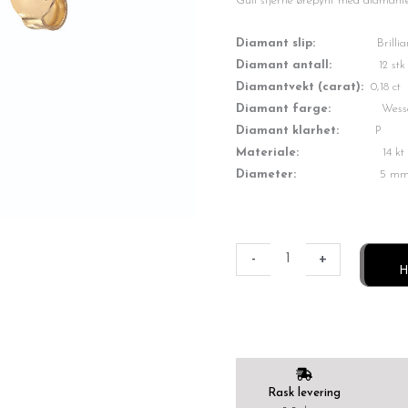
var:
er:
Gull stjerne ørepynt med diamante
kr4,999.
kr3,999.
Diamant slip:
Brillian
Diamant antall:
12 st
Diamantvekt (carat):
0,18 ct
Diamant farge:
Wessel
Diamant klarhet:
P
Materiale:
14 kt gult g
Diameter:
5 m
Diamantørepynt
0,18
-
+
H
ct.
antall
Rask levering