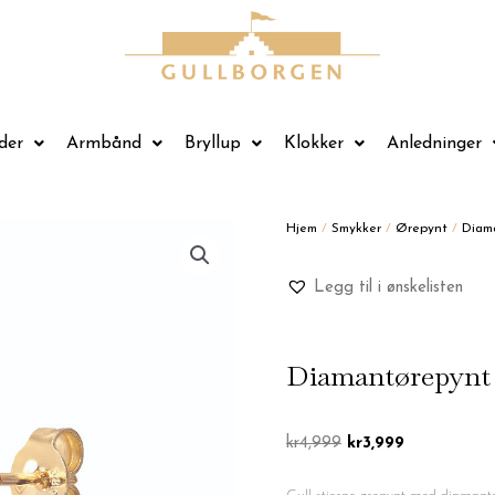
der
Armbånd
Bryllup
Klokker
Anledninger
Hjem
/
Smykker
/
Ørepynt
/
Diam
Legg til i ønskelisten
Diamantørepynt 0
Opprinnelig
Nåværende
kr
4,999
kr
3,999
pris
pris