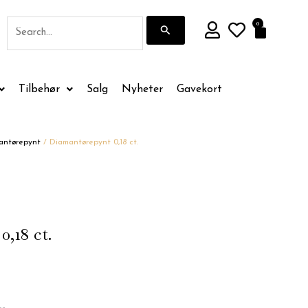
Søk
0
Handle
etter:
Tilbehør
Salg
Nyheter
Gavekort
antørepynt
/ Diamantørepynt 0,18 ct.
,18 ct.