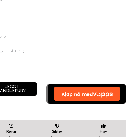
r.
t
k
ton
ull (585)
m
LEGG I
Alternative:
ANDLEKURV
Retur
Sikker
Høy