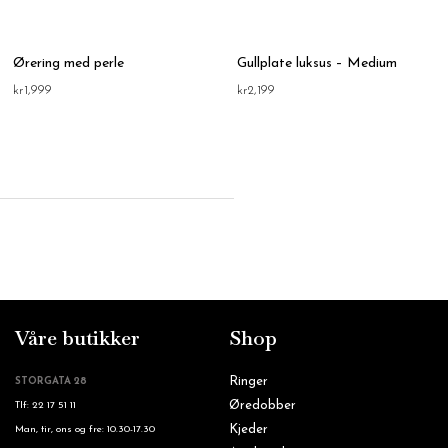
Ørering med perle
Gullplate luksus – Medium
kr
1,999
kr
2,199
Våre butikker
Shop
Ringer
STORGATA 28
Øredobber
Tlf: 22 17 51 11
Kjeder
Man, tir, ons og fre: 10.30-17.30