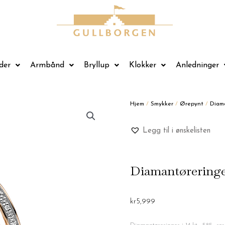
der
Armbånd
Bryllup
Klokker
Anledninger
Hjem
/
Smykker
/
Ørepynt
/
Diam
Legg til i ønskelisten
Diamantøreringer
kr
5,999