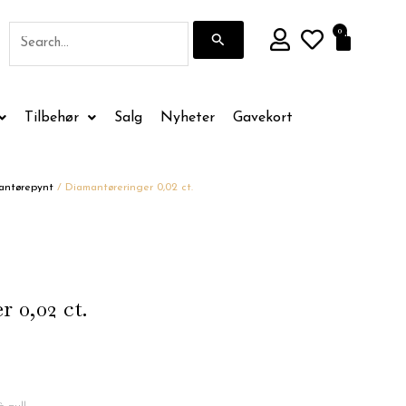
Søk
0
Handle
etter:
Tilbehør
Salg
Nyheter
Gavekort
antørepynt
/ Diamantøreringer 0,02 ct.
 0,02 ct.