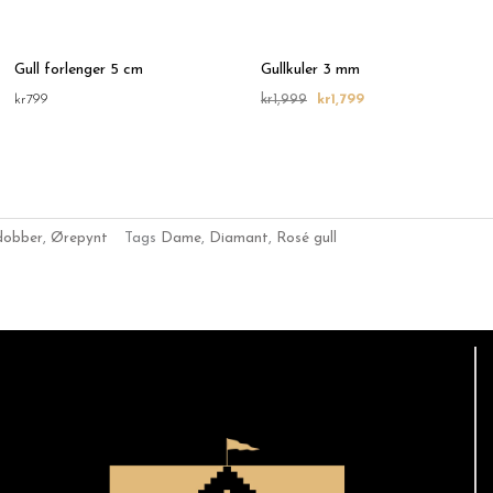
Gull forlenger 5 cm
Gullkuler 3 mm
kr
799
kr
1,999
kr
1,799
dobber
,
Ørepynt
Tags
Dame
,
Diamant
,
Rosé gull