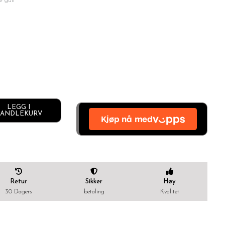
è gull
LEGG I
Alternative:
ANDLEKURV
Retur
Sikker
Høy
30 Dagers
betaling
Kvalitet