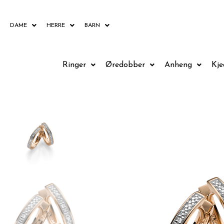
Hopp
rett
DAME
HERRE
BARN
til
innholdet
Ringer
Øredobber
Anheng
Kje