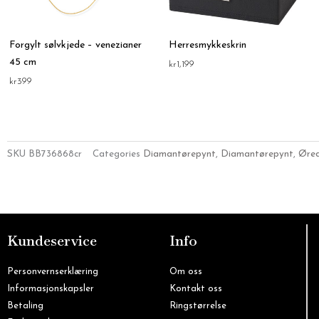
Forgylt sølvkjede – venezianer
Herresmykkeskrin
45 cm
kr
1,199
kr
399
SKU
BB736868cr
Categories
Diamantørepynt
,
Diamantørepynt
,
Øre
Kundeservice
Info
Personvernserklæring
Om oss
Informasjonskapsler
Kontakt oss
Betaling
Ringstørrelse