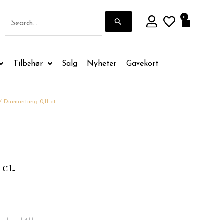
Søk
0
Handle
etter:
Tilbehør
Salg
Nyheter
Gavekort
/ Diamantring 0,11 ct.
ct.