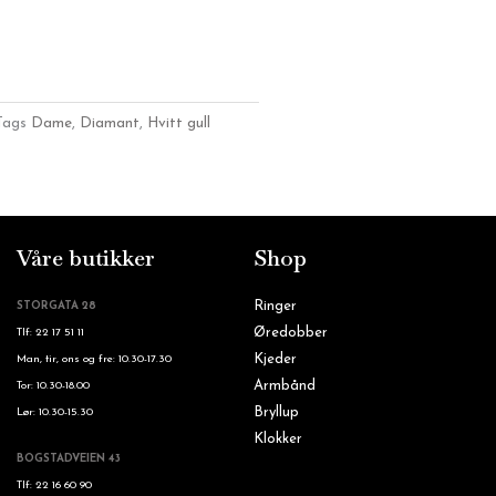
Tags
Dame
,
Diamant
,
Hvitt gull
Våre butikker
Shop
Ringer
STORGATA 28
Øredobber
Tlf: 22 17 51 11
Kjeder
Man, tir, ons og fre: 10.30-17.30
Armbånd
Tor: 10.30-18.00
Bryllup
Lør: 10.30-15.30
Klokker
BOGSTADVEIEN 43
Tlf: 22 16 60 90