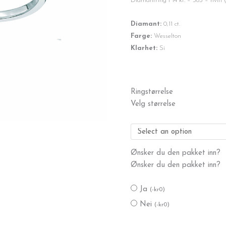
Diamantring i 14 kt. – 585 – hvitt 
Diamant:
0,11 ct.
Farge:
Wesselton
Klarhet:
Si
Diamantring
Ringstørrelse
0,11
Velg størrelse
ct.
antall
Ønsker du den pakket inn?
Ønsker du den pakket inn?
Ja
(
-
kr
0
)
Nei
(
-
kr
0
)