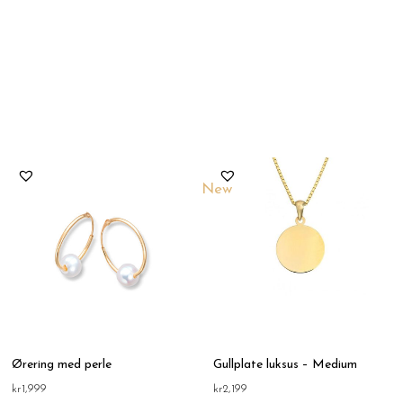
New
Ørering med perle
Gullplate luksus – Medium
kr
1,999
kr
2,199