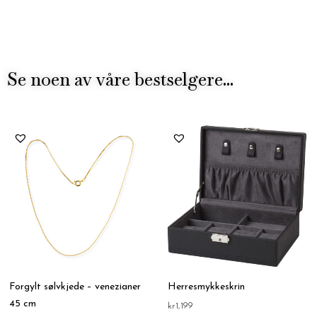
Se noen av våre bestselgere...
Forgylt sølvkjede – venezianer
Herresmykkeskrin
45 cm
kr
1,199