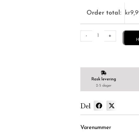
Order total:
kr
9,
-
+
H
Rask levering
2-5 dager
Del
Varenummer