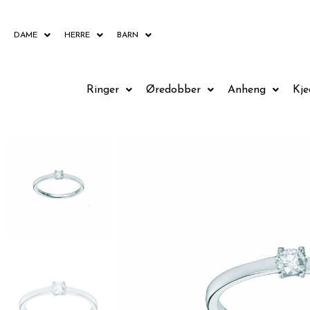
Hopp
rett
DAME
HERRE
BARN
til
innholdet
Ringer
Øredobber
Anheng
Kje