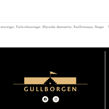
tensringer
,
Forlovelsesringer
,
Klassiske diamanter
,
Konfirmasjon
,
Ringer
F
I
a
n
c
s
e
t
b
a