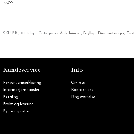
kr
399
SKU
BB_011ct-hg
Categories
Anledninger
,
Bryllup
,
Diamantringer
,
Ens
Kundeservice
Info
Personvernserklæring
Om oss
Informasjonskapsler
Kontakt oss
Betaling
Ringstørrelse
Frakt og levering
Bytte og retur