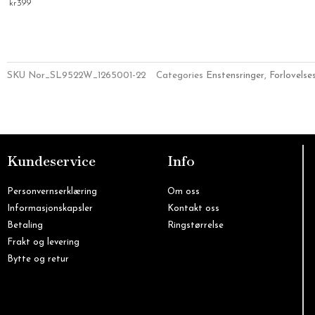
kr
399
SKU
Nor_SL9522W_1265001-22
Categories
Enstensringer
,
Forlovelse
Kundeservice
Info
Personvernserklæring
Om oss
Informasjonskapsler
Kontakt oss
Betaling
Ringstørrelse
Frakt og levering
Bytte og retur