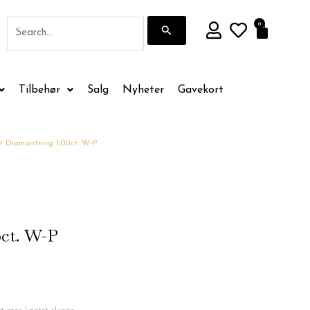
Søk
0
Handle
etter:
Tilbehør
Salg
Nyheter
Gavekort
/ Diamantring 1,00ct. W-P
0ct. W-P
de