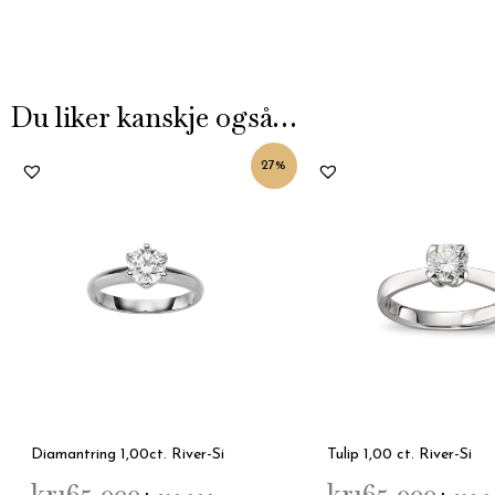
Du liker kanskje også…
Opprinnelig
Nåværende
Opprinne
27%
pris
pris
pris
var:
er:
var:
kr165,000.
kr120,000.
kr165,000
Diamantring 1,00ct. River-Si
Tulip 1,00 ct. River-Si
kr
165,000
kr
165,000