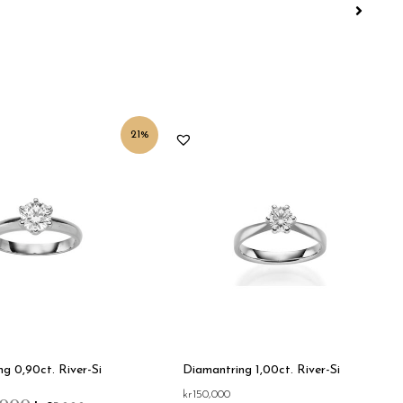
Opprinnelig
Nåværende
21%
pris
pris
var:
er:
kr120,000.
kr95,000.
g 0,90ct. River-Si
Diamantring 1,00ct. River-Si
,000
kr
150,000