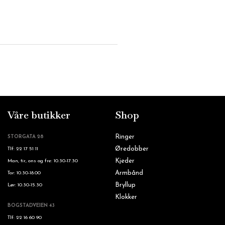
Våre butikker
Shop
Ringer
STORGATA 28
Øredobber
Tlf: 22 17 51 11
Kjeder
Man, tir, ons og fre: 10.30-17.30
Armbånd
Tor: 10.30-18.00
Bryllup
Lør: 10.30-15.30
Klokker
BOGSTADVEIEN 43
Tlf: 22 16 60 90