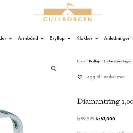
der
Armbånd
Bryllup
Klokker
Anledninger
Hjem
/
Bryllup
/
Forlovelsesringer
Legg til i ønskelisten
Diamantring 1,0
Opprinnelig
Nåværen
kr
89,999
kr
63,000
pris
pris