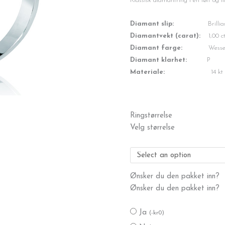
var:
er:
Klassisk diamantring i en tøff og li
kr89,999.
kr63,000.
Diamant slip:
Brillian
Diamantvekt (carat):
1,00 c
Diamant farge:
Wesselt
Diamant klarhet:
P
Materiale:
14 kt hvitt 
Diamantring
Ringstørrelse
1,00ct.
Velg størrelse
W-
P
antall
Ønsker du den pakket inn?
Ønsker du den pakket inn?
Ja
(
-
kr
0
)