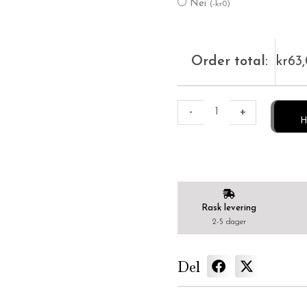
Nei
(
-
kr
0
)
Order total:
kr
63
-
+
H
Rask levering
2-5 dager
Del