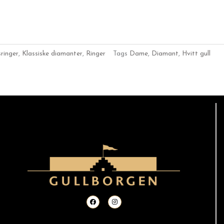
sringer
,
Klassiske diamanter
,
Ringer
Tags
Dame
,
Diamant
,
Hvitt gull
F
I
a
n
c
s
e
t
b
a