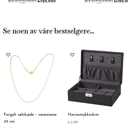
kr
120,000
kr
120,
Se noen av våre bestselgere...
Forgylt sølvkjede – venezianer
Herresmykkeskrin
45 cm
kr
1,199