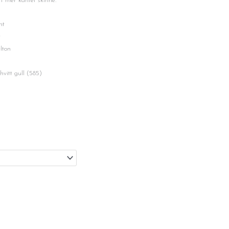
tt mer kantet skinne.
t
t
on
gull (585)