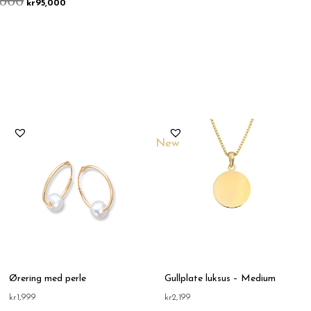
kr
95,000
New
Ørering med perle
Gullplate luksus – Medium
kr
1,999
kr
2,199