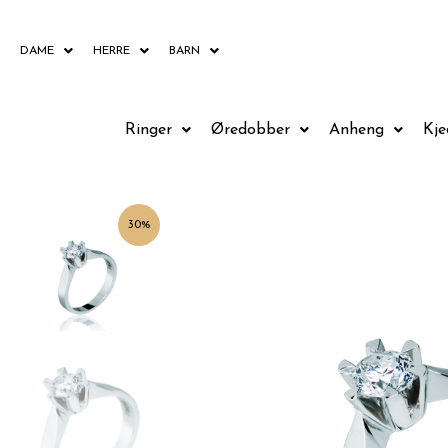
Hopp
rett
DAME
HERRE
BARN
til
innholdet
Ringer
Øredobber
Anheng
Kje
30%