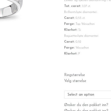
Lekker og spesiell diamantring i 18
Tot. carat:
1,07 ct.
Brilliantslipte diamanter:
Carat:
0,55 ct.
Farge:
Top Wesselton
Klarhet:
Si
Baguetteslipte diamanter:
Carat:
0,52
Farge:
Wesselton
Klarhet:
P
Diamantring
Ringstørrelse
1,07
Velg størrelse
ct.
antall
Ønsker du den pakket inn?