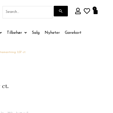
Søk
0
Handle
etter:
Tilbehør
Salg
Nyheter
Gavekort
iamantring 1,07 ct.
 ct.