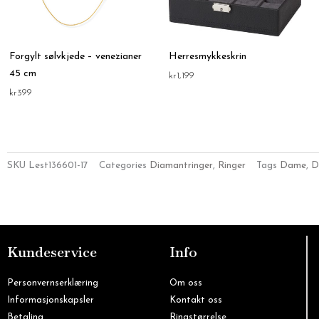
Forgylt sølvkjede – venezianer
Herresmykkeskrin
45 cm
kr
1,199
kr
399
SKU
Lest136601-17
Categories
Diamantringer
,
Ringer
Tags
Dame
,
D
Kundeservice
Info
Personvernserklæring
Om oss
Informasjonskapsler
Kontakt oss
Betaling
Ringstørrelse