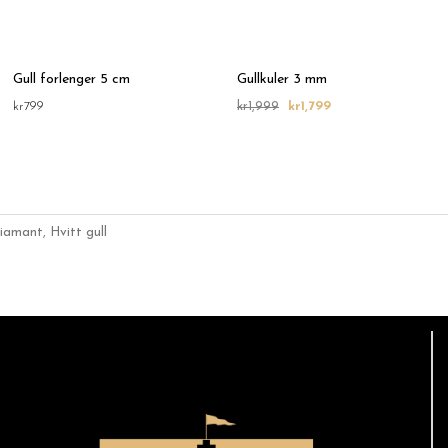
Gull forlenger 5 cm
Gullkuler 3 mm
kr
799
kr
1,999
kr
1,799
iamant
,
Hvitt gull