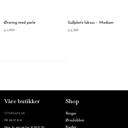
Ørering med perle
Gullplate luksus – Medium
kr
1,999
kr
2,199
Våre butikker
Shop
Ringer
STORGATA 28
Øredobber
Tlf: 22 17 51 11
Kjeder
Man, tir, ons og fre: 10.30-17.30