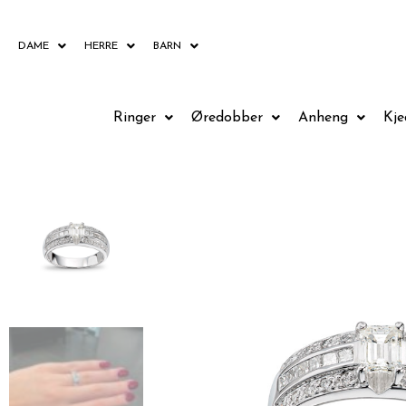
Hopp
rett
DAME
HERRE
BARN
til
innholdet
Ringer
Øredobber
Anheng
Kje