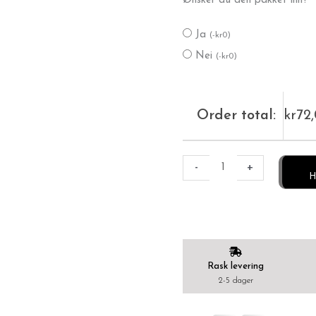
Ønsker du den pakket inn?
Ja
(
-
kr
0
)
Nei
(
-
kr
0
)
Order total:
kr
72
-
+
H
Rask levering
2-5 dager