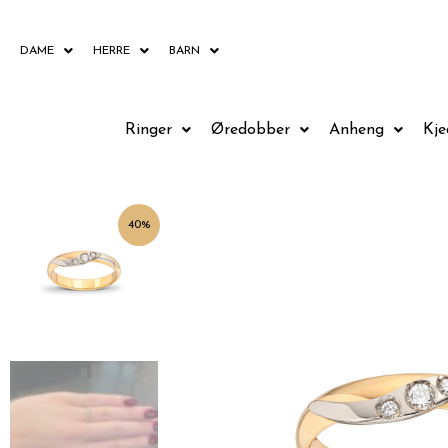
Hopp
rett
DAME
HERRE
BARN
til
innholdet
Ringer
Øredobber
Anheng
Kje
40%