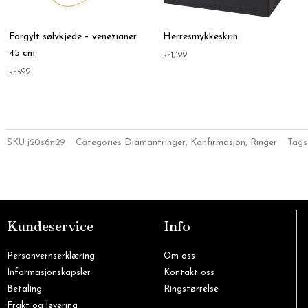
Forgylt sølvkjede – venezianer
Herresmykkeskrin
45 cm
kr
1,199
kr
399
SKU
j20s6n29
Categories
Diamantringer
,
Konfirmasjon
,
Ringer
Tags
Kundeservice
Info
Personvernserklæring
Om oss
Informasjonskapsler
Kontakt oss
Betaling
Ringstørrelse
Frakt og levering