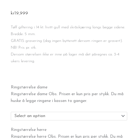
kr
19,999
Tøff giftering i 14 kt. hvitt gull med skråskjæring langs begge sidene.
Bredde: 5 mm.
GRATIS gravering (dog ingen bytterett dersom ringen er gravert).
NB! Pris pr. stk.
Dersom størrelsen ikke er inne på lager må det påregnes ca. 3-4
ukers levering.
Giftering
Ringstørrelse dame
-
Ringstørrelse dame Obs. Prisen er kun pris per stykk. Du må
5
huske å legge ringene i kassen to ganger.
mm
antall
Ringstørrelse herre
Ringstørrelse herre Obs. Prisen er kun pris per stykk. Du må