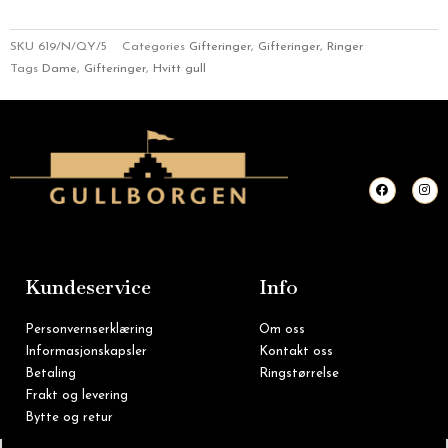
SKU
619/N/QY/5
Categories
Gifteringer
,
Gifteringer
,
Ringer
Tags
Dame
,
Gifteringer
,
Hvitt gull
F
I
a
n
c
s
e
t
b
a
o
g
o
r
k
a
m
Kundeservice
Info
Personvernserklæring
Om oss
Informasjonskapsler
Kontakt oss
Betaling
Ringstørrelse
Frakt og levering
Bytte og retur