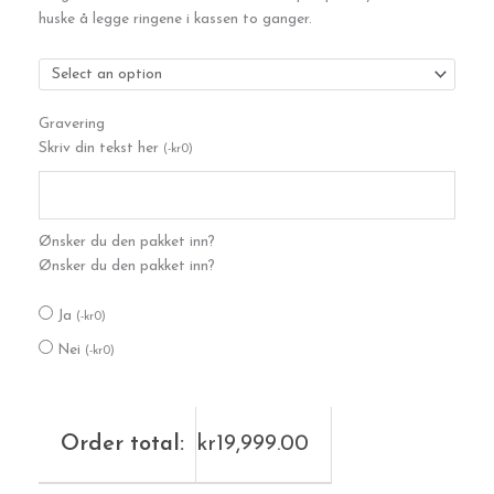
huske å legge ringene i kassen to ganger.
Gravering
Skriv din tekst her
(
-
kr
0
)
Ønsker du den pakket inn?
Ønsker du den pakket inn?
Ja
(
-
kr
0
)
Nei
(
-
kr
0
)
Order total:
kr
19,999.00