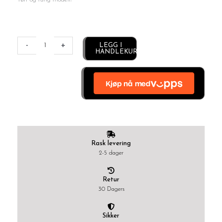
Giftering
børstet
-
+
Alternative:
LEGG I
HANDLEKURV
hvitt
gull
-
4
mm
antall
Rask levering
2-5 dager
Retur
30 Dagers
Sikker