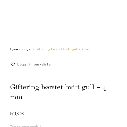
Hjem
/
Ringer
/ Giftering børstet hvitt gull – 4 mm
Legg til i ønskelisten
Giftering børstet hvitt gull – 4
mm
kr
11,999
Tøff og tung modell!