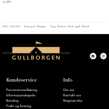
kr
399
SKU
s09s3n7
Kategori
Ringer
Tags
Dame
,
Hvitt gull
,
Rund
F
I
a
n
c
s
e
t
b
a
o
g
o
r
k
a
m
Kundeservice
Info
Personvernserklæring
Om oss
Informasjonskapsler
Kontakt oss
Betaling
Ringstørrelse
Frakt og levering