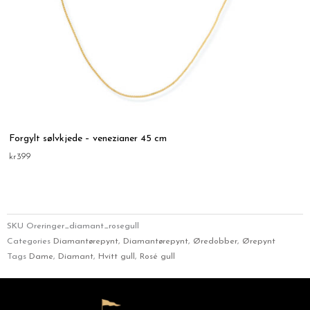
Forgylt sølvkjede – venezianer 45 cm
kr
399
SKU
Oreringer_diamant_rosegull
Categories
Diamantørepynt
,
Diamantørepynt
,
Øredobber
,
Ørepynt
Tags
Dame
,
Diamant
,
Hvitt gull
,
Rosé gull