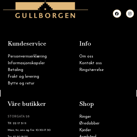
F
I
a
n
c
s
e
t
b
a
o
g
o
r
k
a
m
Kundeservice
Info
Personvernserklæring
Om oss
Informasjonskapsler
Kontakt oss
Betaling
Ringstørrelse
Frakt og levering
Bytte og retur
Tlf: 22 16 60 90
Våre butikker
Shop
Ringer
STORGATA 28
Øredobber
Tlf: 22 17 51 11
Kjeder
Man, tir, ons og fre: 10.30-17.30
Armbånd
Tor: 10.30-18.00