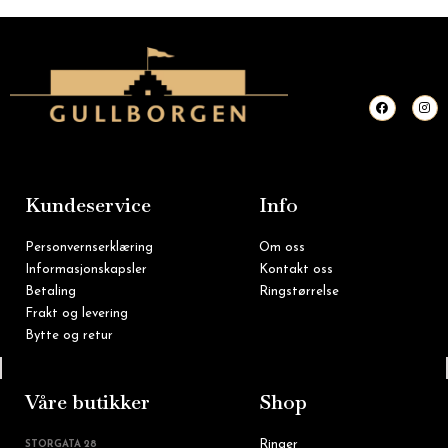
F
I
a
n
c
s
e
t
b
a
o
g
o
r
k
a
m
Kundeservice
Info
Personvernserklæring
Om oss
Informasjonskapsler
Kontakt oss
Betaling
Ringstørrelse
Frakt og levering
Bytte og retur
Tlf: 22 16 60 90
Våre butikker
Shop
Ringer
STORGATA 28