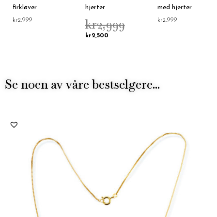
firkløver
hjerter
med hjerter
kr
2,999
kr
2,999
kr
2,999
kr
2,500
Se noen av våre bestselgere...