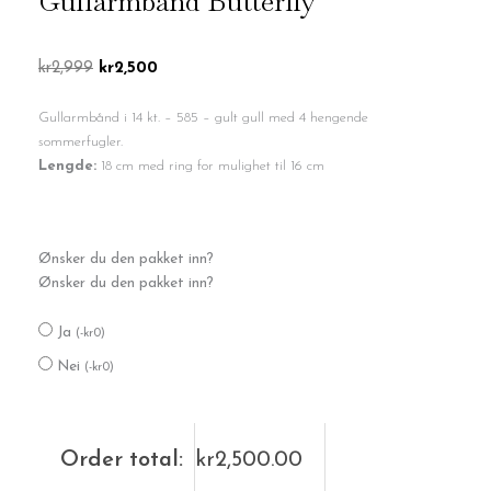
Gullarmbånd Butterfly
Opprinnelig
Nåværende
kr
2,999
kr
2,500
pris
pris
var:
er:
Gullarmbånd i 14 kt. – 585 – gult gull med 4 hengende
kr2,999.
kr2,500.
sommerfugler.
Lengde:
18 cm med ring for mulighet til 16 cm
Gullarmbånd
Ønsker du den pakket inn?
Butterfly
Ønsker du den pakket inn?
antall
Ja
(
-
kr
0
)
Nei
(
-
kr
0
)
Order total:
kr
2,500.00