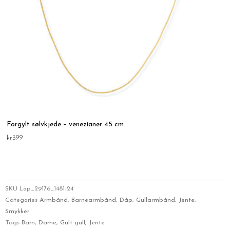
Forgylt sølvkjede – venezianer 45 cm
kr
399
SKU
Lop_29176_1481-24
Categories
Armbånd
,
Barnearmbånd
,
Dåp
,
Gullarmbånd
,
Jente
,
Smykker
Tags
Barn
,
Dame
,
Gult gull
,
Jente