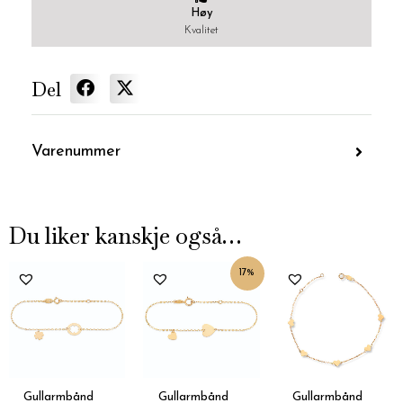
Høy
Kvalitet
Del
Varenummer
Du liker kanskje også…
Nåværende
Opprinnelig
17%
pris
pris
er:
var:
kr2,500.
kr2,999.
Gullarmbånd
Gullarmbånd
Gullarmbånd