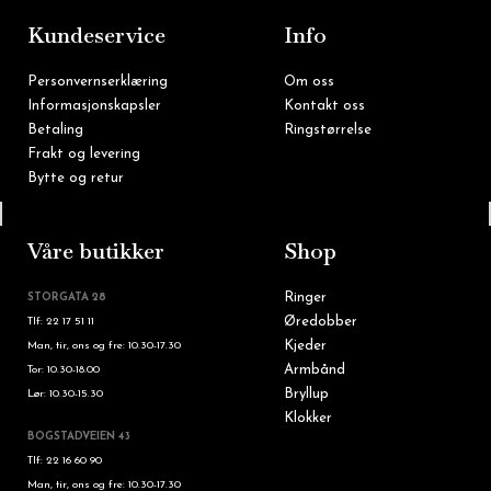
k
a
m
Kundeservice
Info
Personvernserklæring
Om oss
Informasjonskapsler
Kontakt oss
Betaling
Ringstørrelse
Frakt og levering
Bytte og retur
Tlf: 22 16 60 90
Våre butikker
Shop
Ringer
STORGATA 28
Øredobber
Tlf: 22 17 51 11
Kjeder
Man, tir, ons og fre: 10.30-17.30
Armbånd
Tor: 10.30-18.00
Bryllup
Lør: 10.30-15.30
Klokker
BOGSTADVEIEN 43
Tlf: 22 16 60 90
Man, tir, ons og fre: 10.30-17.30