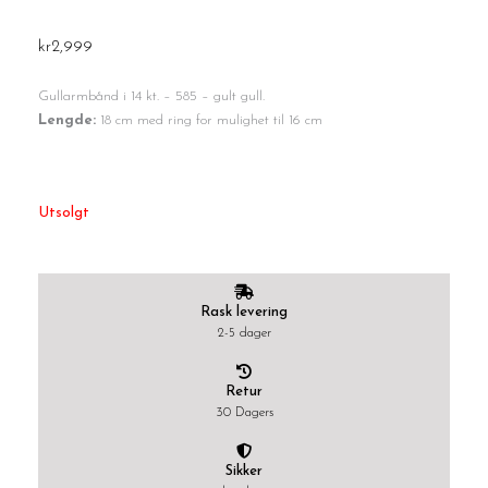
kr
2,999
Gullarmbånd i 14 kt. – 585 – gult gull.
Lengde:
18 cm med ring for mulighet til 16 cm
Utsolgt
Rask levering
2-5 dager
Retur
30 Dagers
Sikker