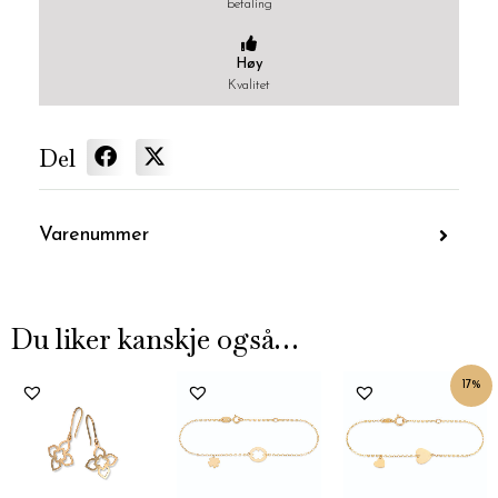
betaling
Høy
Kvalitet
Del
Varenummer
Du liker kanskje også…
Nåværende
Opprin
17%
pris
pris
er:
var:
kr2,500.
kr2,999