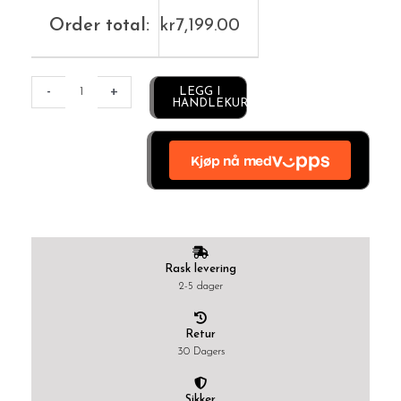
Order total:
kr
7,199.00
Alternative:
-
+
LEGG I
HANDLEKURV
Rask levering
2-5 dager
Retur
30 Dagers
Sikker