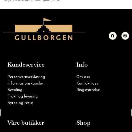
Tags
Barn
,
Dame
,
Gult gull
,
Jente
F
I
a
n
c
s
e
t
b
a
o
g
o
r
k
a
m
Kundeservice
Info
Personvernserklæring
Om oss
Informasjonskapsler
Kontakt oss
Betaling
Ringstørrelse
Frakt og levering
Bytte og retur
Tlf: 22 16 60 90
Våre butikker
Shop