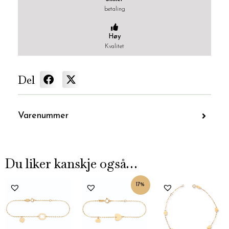
betaling
Høy
Kvalitet
Del
Varenummer
Du liker kanskje også…
Nåværende
Opprinnelig
17%
pris
pris
er:
var:
kr2,500.
kr2,999.