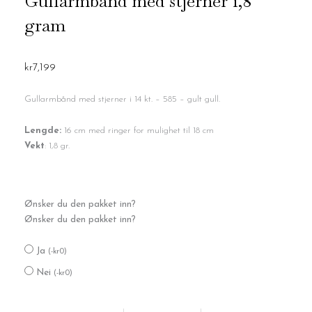
Gullarmbånd med stjerner 1,8
gram
kr
7,199
Gullarmbånd med stjerner i 14 kt. – 585 – gult gull.
Lengde:
16 cm med ringer for mulighet til 18 cm
Vekt
: 1,8 gr.
Gullarmbånd
Ønsker du den pakket inn?
med
Ønsker du den pakket inn?
stjerner
1,8
Ja
gram
(
-
kr
0
)
antall
Nei
(
-
kr
0
)