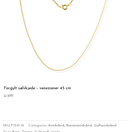
Forgylt sølvkjede – venezianer 45 cm
kr
399
SKU
F1241-19
Categories
Armbånd
,
Barnearmbånd
,
Gullarmbånd