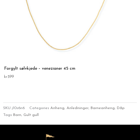
Forgylt sølvkjede – venezianer 45 cm
kr
399
SKU
j10s6n6
Categories
Anheng
,
Anledninger
,
Barneanheng
,
Dåp
Tags
Barn
,
Gult gull