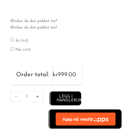
Gulljenta
Ønsker du den pakket inn?
antall
Ønsker du den pakket inn?
Ja
(
-
kr
0
)
Nei
(
-
kr
0
)
Order total:
kr
999.00
Alternative:
-
+
LEGG I
HANDLEKURV