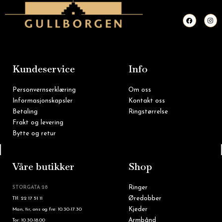
F
I
a
n
c
s
e
t
b
a
o
g
o
r
k
a
m
Kundeservice
Info
Personvernserklæring
Om oss
Informasjonskapsler
Kontakt oss
Betaling
Ringstørrelse
Frakt og levering
Bytte og retur
Tlf: 22 16 60 90
Våre butikker
Shop
Ringer
STORGATA 28
Øredobber
Tlf: 22 17 51 11
Kjeder
Man, tir, ons og fre: 10.30-17.30
Armbånd
Tor: 10.30-18.00