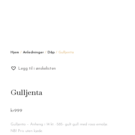
Hjem
/
Anledninger
/
Dåp
/ Gulljenta
Legg til i ønskelisten
Gulljenta
kr
999
Gulljenta – Anheng i 14 kt. -585- gult gull med rosa emalje.
NB! Pris uten kjede.