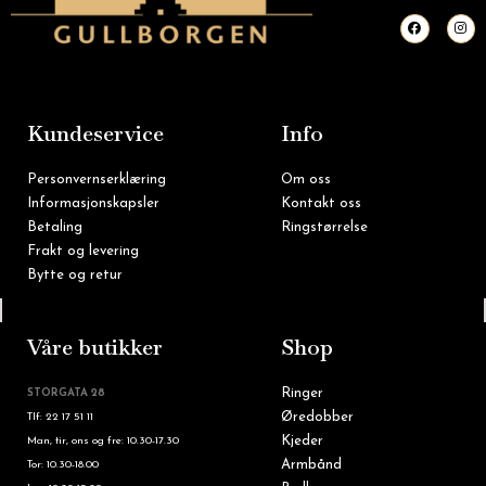
F
I
a
n
c
s
e
t
b
a
o
g
o
r
k
a
m
Kundeservice
Info
Personvernserklæring
Om oss
Informasjonskapsler
Kontakt oss
Betaling
Ringstørrelse
Frakt og levering
Bytte og retur
Tlf: 22 16 60 90
Våre butikker
Shop
Ringer
STORGATA 28
Øredobber
Tlf: 22 17 51 11
Kjeder
Man, tir, ons og fre: 10.30-17.30
Armbånd
Tor: 10.30-18.00