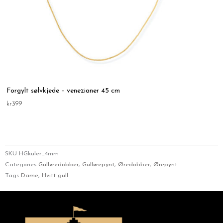
Forgylt sølvkjede – venezianer 45 cm
kr
399
SKU
HGkuler_4mm
Categories
Gulløredobber
,
Gullørepynt
,
Øredobber
,
Ørepynt
Tags
Dame
,
Hvitt gull