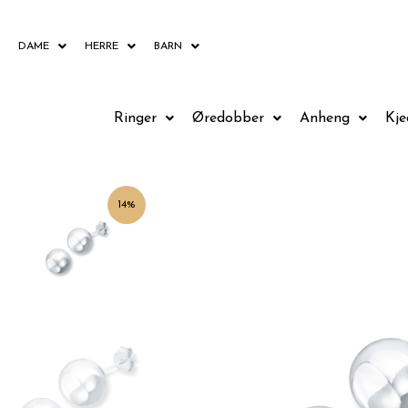
Hopp
rett
DAME
HERRE
BARN
til
innholdet
Ringer
Øredobber
Anheng
Kje
14%