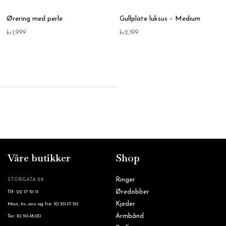
Ørering med perle
Gullplate luksus – Medium
kr
1,999
kr
2,199
Våre butikker
Shop
Ringer
STORGATA 28
Øredobber
Tlf: 22 17 51 11
Kjeder
Man, tir, ons og fre: 10.30-17.30
Armbånd
Tor: 10.30-18.00