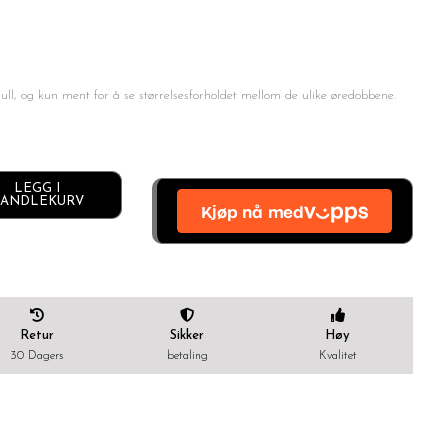
gull, og kun ment for å se størrelsesforholdet mellom de ulike øredobbene.
LEGG I
Alternative:
ANDLEKURV
Retur
Sikker
Høy
30 Dagers
betaling
Kvalitet