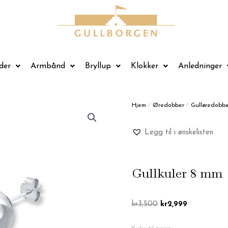
der
Armbånd
Bryllup
Klokker
Anledninger
Hjem
/
Øredobber
/
Gulløredobbe
Legg til i ønskelisten
Gullkuler 8 mm
Opprinnelig
Nåværende
kr
3,500
kr
2,999
pris
pris