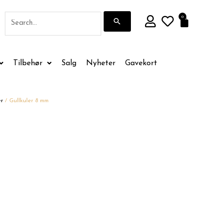
Søk
0
Handle
etter:
Tilbehør
Salg
Nyheter
Gavekort
r
/ Gullkuler 8 mm