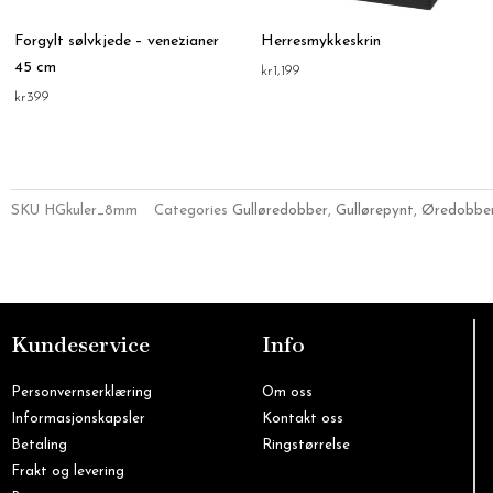
Forgylt sølvkjede – venezianer
Herresmykkeskrin
45 cm
kr
1,199
kr
399
SKU
HGkuler_8mm
Categories
Gulløredobber
,
Gullørepynt
,
Øredobbe
Kundeservice
Info
Personvernserklæring
Om oss
Informasjonskapsler
Kontakt oss
Betaling
Ringstørrelse
Frakt og levering