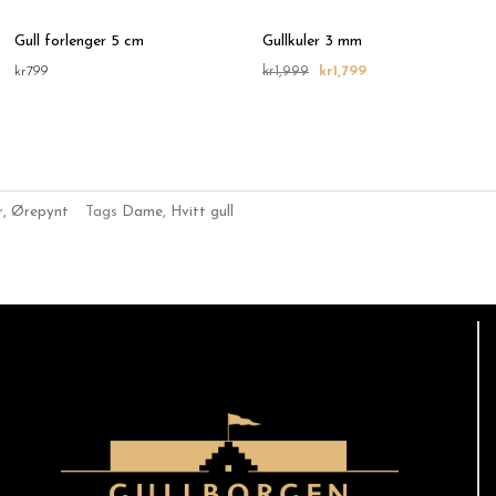
Gull forlenger 5 cm
Gullkuler 3 mm
kr
799
kr
1,999
kr
1,799
r
,
Ørepynt
Tags
Dame
,
Hvitt gull