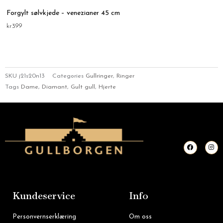
Forgylt sølvkjede – venezianer 45 cm
kr
399
SKU
j21s20n13
Categories
Gullringer
,
Ringer
Tags
Dame
,
Diamant
,
Gult gull
,
Hjerte
F
I
a
n
c
s
e
t
b
a
o
g
o
r
k
a
m
Kundeservice
Info
Personvernserklæring
Om oss