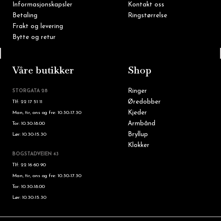
Informasjonskapsler
Kontakt oss
Betaling
Ringstørrelse
Frakt og levering
Bytte og retur
Tlf: 22 16 60 90
Våre butikker
Shop
Ringer
STORGATA 28
Øredobber
Tlf: 22 17 51 11
Kjeder
Man, tir, ons og fre: 10.30-17.30
Armbånd
Tor: 10.30-18.00
Bryllup
Lør: 10.30-15.30
Klokker
BOGSTADVEIEN 43
Tlf: 22 16 60 90
Man, tir, ons og fre: 10.30-17.30
Tor: 10.30-18.00
Lør: 10.30-15.30