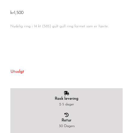
kr
1,500
Nydelig ring i 14 kt (585) gult gull ring formet som er hjerte.
Alternative:
Alternative:
Utsolgt
Rask levering
2-5 dager
Retur
30 Dagers