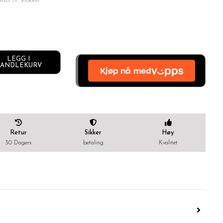
ass til klokker
LEGG I
Alternative:
ANDLEKURV
Retur
Sikker
Høy
30 Dagers
betaling
Kvalitet