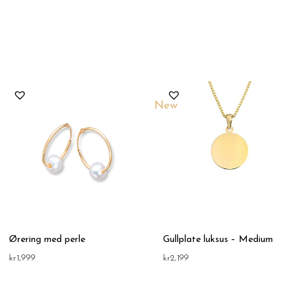
New
Ørering med perle
Gullplate luksus – Medium
kr
1,999
kr
2,199