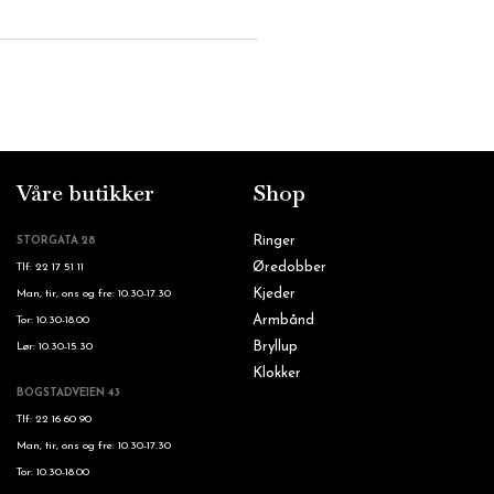
Våre butikker
Shop
Ringer
STORGATA 28
Øredobber
Tlf: 22 17 51 11
Kjeder
Man, tir, ons og fre: 10.30-17.30
Armbånd
Tor: 10.30-18.00
Bryllup
Lør: 10.30-15.30
Klokker
BOGSTADVEIEN 43
Tlf: 22 16 60 90
Man, tir, ons og fre: 10.30-17.30
Tor: 10.30-18.00