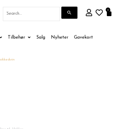
Søk
0
Handle
etter:
Tilbehør
Salg
Nyheter
Gavekort
okkeskrin