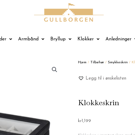
der
Armbånd
Bryllup
Klokker
Anledninger
Hjem
/
Tilbehør
/
Smykkeskrin
/ Kl
Legg til i ønskelisten
Klokkeskrin
kr
1,199