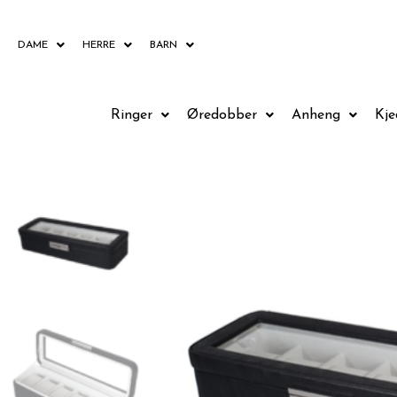
Hopp
rett
DAME
HERRE
BARN
til
innholdet
Ringer
Øredobber
Anheng
Kje