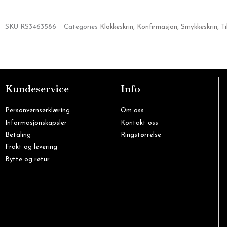
SKU
RS3463586
Categories
Klokkeskrin
,
Konfirmasjon
,
Smykkeskrin
,
T
Kundeservice
Info
Personvernserklæring
Om oss
Informasjonskapsler
Kontakt oss
Betaling
Ringstørrelse
Frakt og levering
Bytte og retur