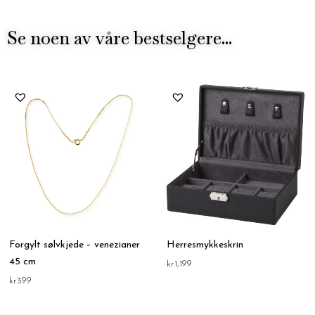
Se noen av våre bestselgere...
Forgylt sølvkjede – venezianer
Herresmykkeskrin
45 cm
kr
1,199
kr
399