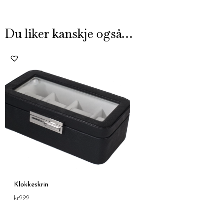
Du liker kanskje også…
Klokkeskrin
kr
999