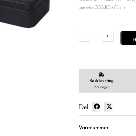
Klokkeskrin i immitert skinn med pl
300x105x75mm
Størrelse:
Klokkeskrin
antall
-
+
H
Rask levering
2-5 dager
Del
Varenummer