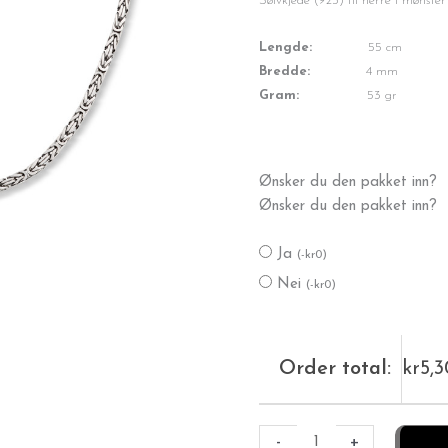
var:
er:
Sølvkjede (925) til herre i mønste
kr7,950.
kr5,300.
Lengde:
55 cm
Bredde:
4 mm
Gram:
53 gr
Konge
Ønsker du den pakket inn?
sølvkjede
Ønsker du den pakket inn?
55
cm
Ja
(
-
kr
0
)
antall
Nei
(
-
kr
0
)
Order total:
kr
5,
-
+