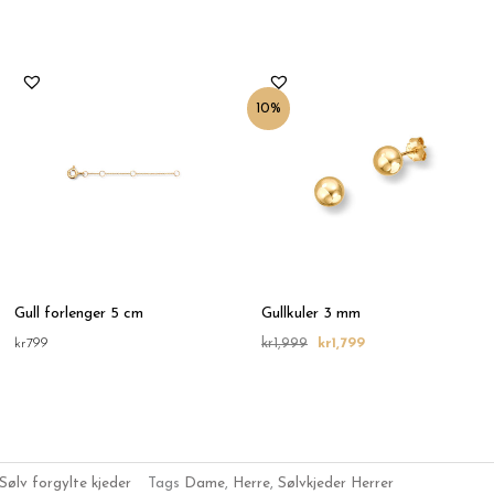
Opprinnelig
Nåværende
pris
pris
var:
er:
10%
kr1,999.
kr1,799.
Gull forlenger 5 cm
Gullkuler 3 mm
kr
799
kr
1,999
kr
1,799
Sølv forgylte kjeder
Tags
Dame
,
Herre
,
Sølvkjeder Herrer