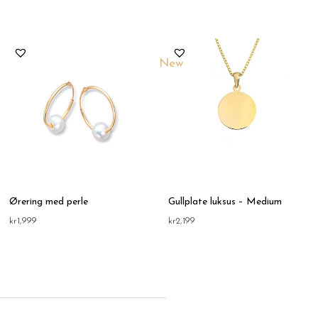
New
Ørering med perle
Gullplate luksus – Medium
kr
1,999
kr
2,199