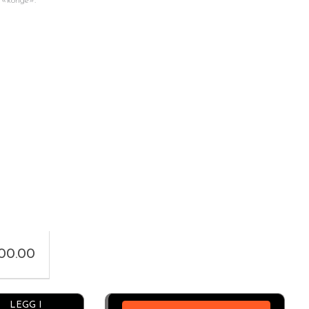
r «konge».
300.00
Alternative:
LEGG I