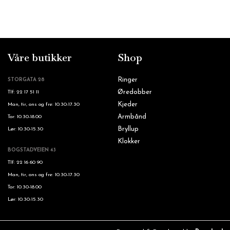
Våre butikker
Shop
Ringer
STORGATA 28
Øredobber
Tlf: 22 17 51 11
Kjeder
Man, tir, ons og fre: 10.30-17.30
Armbånd
Tor: 10.30-18.00
Bryllup
Lør: 10.30-15.30
Klokker
BOGSTADVEIEN 43
Tlf: 22 16 60 90
Man, tir, ons og fre: 10.30-17.30
Tor: 10.30-18.00
Lør: 10.30-15.30