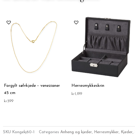
Forgylt sølvkjede – venezianer
Herresmykkeskrin
45 cm
kr
1,199
kr
399
SKU
Kongekj60-1
Categories
Anheng og kjeder
,
Herresmykker
,
Kjeder
,