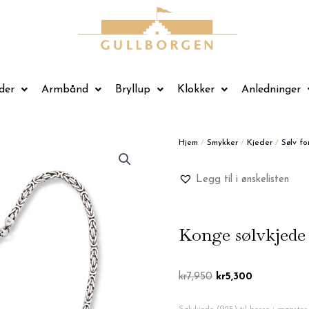
der
Armbånd
Bryllup
Klokker
Anledninger
Hjem
/
Smykker
/
Kjeder
/
Sølv fo
Legg til i ønskelisten
Konge sølvkjede
Opprinnelig
Nåværende
kr
7,950
kr
5,300
pris
pris