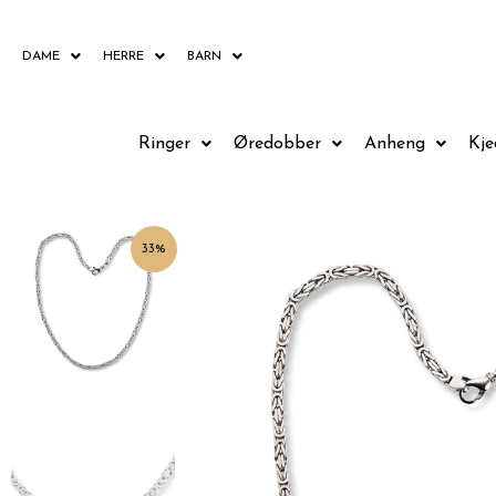
Hopp
rett
DAME
HERRE
BARN
til
innholdet
Ringer
Øredobber
Anheng
Kje
33%