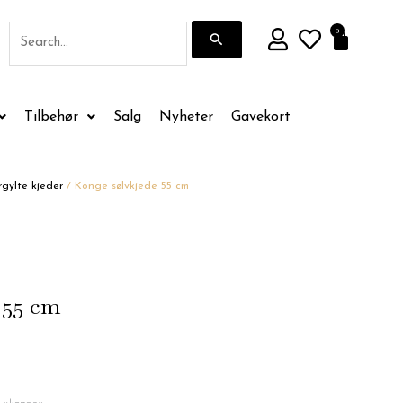
Søk
0
Handle
etter:
Tilbehør
Salg
Nyheter
Gavekort
rgylte kjeder
/ Konge sølvkjede 55 cm
 55 cm