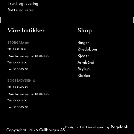
Frakt og levering
Bytte og retur
Tlf: 22 16 60 90
Våre butikker
Shop
Ringer
STORGATA 28
Øredobber
Tlf: 22 17 51 11
Kjeder
Man, tir, ons og fre: 10.30-17.30
Armbånd
Tor: 10.30-18.00
Bryllup
Lør: 10.30-15.30
Klokker
BOGSTADVEIEN 43
Tlf: 22 16 60 90
Man, tir, ons og fre: 10.30-17.30
Tor: 10.30-18.00
Lør: 10.30-15.30
Designed & Developed by
Pagelook
Copyright© 2026 Gullborgen AS