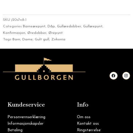
SKU
j20s7n8-1
Categories
Barneørepynt
,
Dåp
,
Gulløredobber
,
Gullørepynt
,
Konfirmasjon
,
Øredobber
,
Ørepynt
Tags
Barn
,
Dame
,
Gult gull
,
Zirkonia
F
I
a
n
c
s
e
t
b
a
o
g
o
r
k
a
m
Kundeservice
Info
Personvernserklæring
Om oss
Informasjonskapsler
Kontakt oss
Betaling
Ringstørrelse