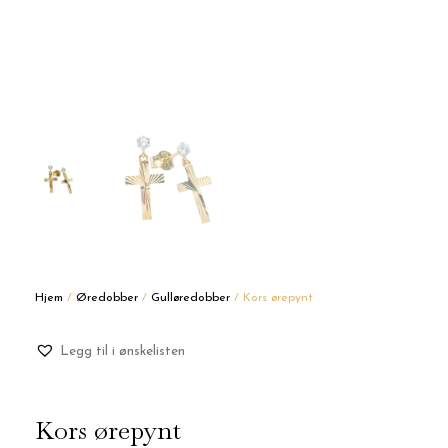
Hjem
/
Øredobber
/
Gulløredobber
/ Kors ørepynt
Legg til i ønskelisten
Kors ørepynt