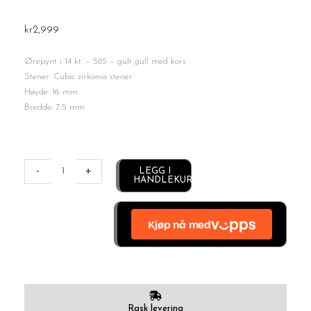
kr
2,999
Ørepynt i 14 kt. – 585 – gult gull med kors
Stener: Cubic zirkonia stener
Høyde: 16 mm
Bredde: 7,5 mm
Kors
ørepynt
-
+
Alternative:
LEGG I
HANDLEKURV
antall
Rask levering