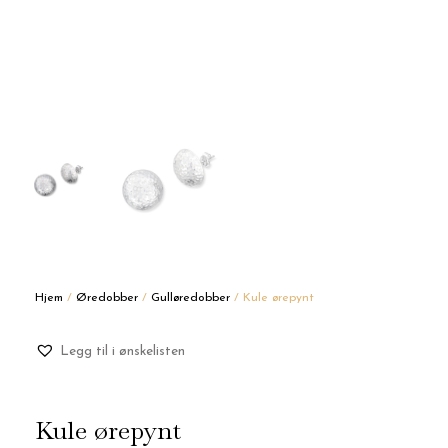
Hjem
/
Øredobber
/
Gulløredobber
/ Kule ørepynt
Legg til i ønskelisten
Kule ørepynt