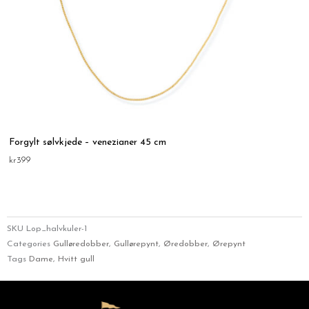
Forgylt sølvkjede – venezianer 45 cm
kr
399
SKU
Lop_halvkuler-1
Categories
Gulløredobber
,
Gullørepynt
,
Øredobber
,
Ørepynt
Tags
Dame
,
Hvitt gull