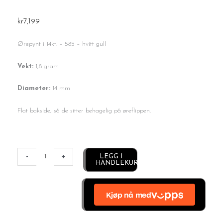
kr
7,199
Ørepynt i 14kt. – 585 – hvitt gull
Vekt:
1,8 gram
Diameter:
14 mm
Flat bakside, så de sitter behagelig på øreflippen.
Kule
ørepynt
-
+
Alternative:
LEGG I
HANDLEKURV
antall