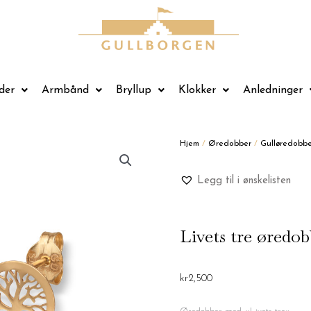
der
Armbånd
Bryllup
Klokker
Anledninger
Hjem
/
Øredobber
/
Gulløredobbe
Legg til i ønskelisten
Livets tre øredob
kr
2,500