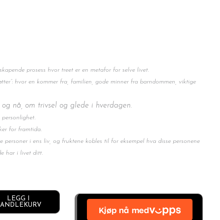
sskapende prosess hvor treet er en metafor for selve livet.
øtter”: hvor en kommer fra, familien, gode minner fra barndommen, viktige
r og nå, om trivsel og glede i hverdagen.
personlighet.
er for framtida.
 personer i ens liv, og fruktene kobles til for eksempel hva disse personene
 har i livet ditt.
LEGG I
Alternative:
ANDLEKURV