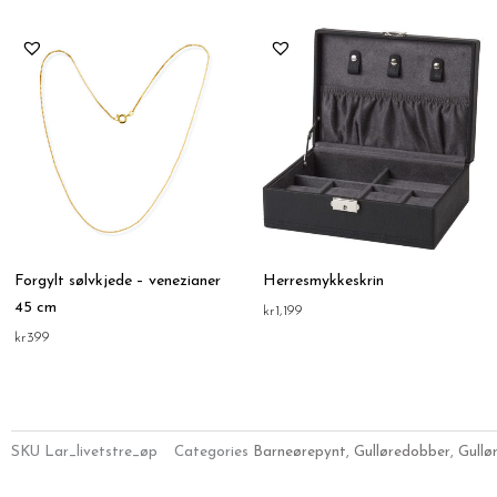
Forgylt sølvkjede – venezianer
Herresmykkeskrin
45 cm
kr
1,199
kr
399
SKU
Lar_livetstre_øp
Categories
Barneørepynt
,
Gulløredobber
,
Gullø