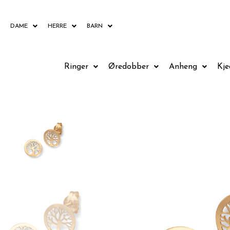
Hopp
rett
DAME
HERRE
BARN
til
innholdet
Ringer
Øredobber
Anheng
Kje