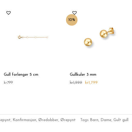
Opprinnelig
Nåværende
pris
pris
var:
er:
10%
kr1,999.
kr1,799.
Gull forlenger 5 cm
Gullkuler 3 mm
kr
799
kr
1,999
kr
1,799
repynt
,
Konfirmasjon
,
Øredobber
,
Ørepynt
Tags
Barn
,
Dame
,
Gult gull