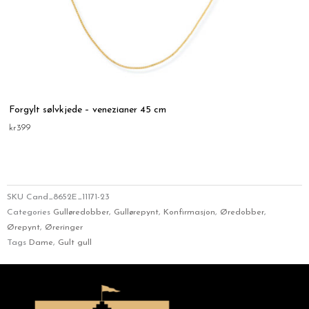
Forgylt sølvkjede – venezianer 45 cm
kr
399
SKU
Cand_8652E_11171-23
Categories
Gulløredobber
,
Gullørepynt
,
Konfirmasjon
,
Øredobber
,
Ørepynt
,
Øreringer
Tags
Dame
,
Gult gull