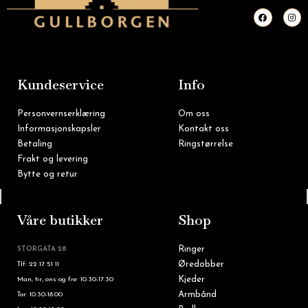
F
I
a
n
c
s
e
t
b
a
o
g
o
r
k
a
m
Kundeservice
Info
Personvernserklæring
Om oss
Informasjonskapsler
Kontakt oss
Betaling
Ringstørrelse
Frakt og levering
Bytte og retur
Tlf: 22 16 60 90
Våre butikker
Shop
Ringer
STORGATA 28
Øredobber
Tlf: 22 17 51 11
Kjeder
Man, tir, ons og fre: 10.30-17.30
Armbånd
Tor: 10.30-18.00