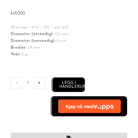
kr
8,000
Øreringer i 14 kt – 585 – gult gull
Diameter (utvendig):
11,5 mm
Diameter (innvendig):
8 mm
Bredde:
1,9 mm
Vekt:
2 gr.
Massive
øreringer
-
+
Alternative:
LEGG I
HANDLEKURV
antall