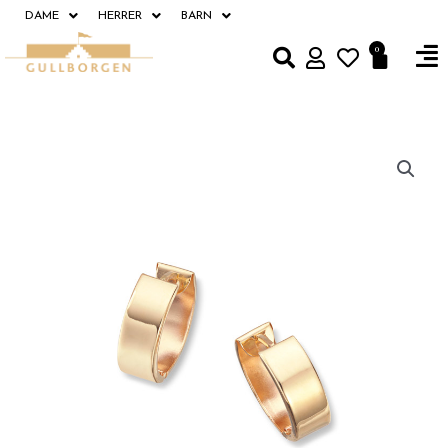
Hopp
DAME
HERRER
BARN
rett
Fl
0
Handle
til
M
innholdet