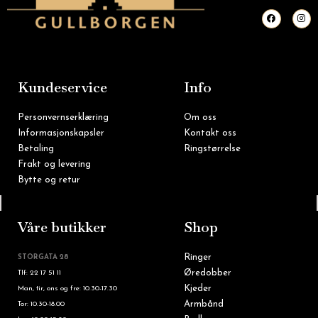
F
I
a
n
c
s
e
t
b
a
o
g
o
r
k
a
m
Kundeservice
Info
Personvernserklæring
Om oss
Informasjonskapsler
Kontakt oss
Betaling
Ringstørrelse
Frakt og levering
Bytte og retur
Tlf: 22 16 60 90
Våre butikker
Shop
Ringer
STORGATA 28
Øredobber
Tlf: 22 17 51 11
Kjeder
Man, tir, ons og fre: 10.30-17.30
Armbånd
Tor: 10.30-18.00