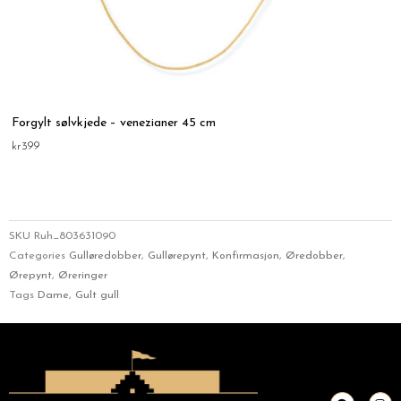
Forgylt sølvkjede – venezianer 45 cm
kr
399
SKU
Ruh_803631090
Categories
Gulløredobber
,
Gullørepynt
,
Konfirmasjon
,
Øredobber
,
Ørepynt
,
Øreringer
Tags
Dame
,
Gult gull
F
I