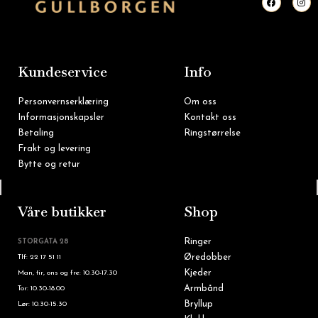
a
n
c
s
e
t
b
a
o
g
o
r
k
a
m
Kundeservice
Info
Personvernserklæring
Om oss
Informasjonskapsler
Kontakt oss
Betaling
Ringstørrelse
Frakt og levering
Bytte og retur
Tlf: 22 16 60 90
Våre butikker
Shop
Ringer
STORGATA 28
Øredobber
Tlf: 22 17 51 11
Kjeder
Man, tir, ons og fre: 10.30-17.30
Armbånd
Tor: 10.30-18.00
Bryllup
Lør: 10.30-15.30