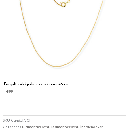
Forgylt sølvkjede – venezianer 45 cm
kr
399
SKU
Cand_17701-11
Categories
Diamantørepynt
,
Diamantørepynt
,
Morgengaver
,