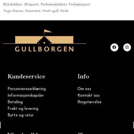
Øredobber
,
Ørepynt
,
Perleøredobber
,
Perleørepynt
Tags
Dame
,
Diamant
,
Hvitt gull
,
Perle
F
I
a
n
c
s
e
t
b
a
o
g
o
r
k
a
m
Kundeservice
Info
Personvernserklæring
Om oss
Informasjonskapsler
Kontakt oss
Betaling
Ringstørrelse
Frakt og levering
Bytte og retur
Tlf: 22 16 60 90