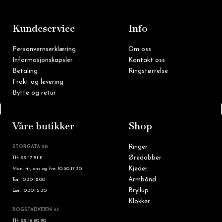
o
g
o
r
k
a
m
Kundeservice
Info
Personvernserklæring
Om oss
Informasjonskapsler
Kontakt oss
Betaling
Ringstørrelse
Frakt og levering
Bytte og retur
Tlf: 22 16 60 90
Våre butikker
Shop
Ringer
STORGATA 28
Øredobber
Tlf: 22 17 51 11
Kjeder
Man, tir, ons og fre: 10.30-17.30
Armbånd
Tor: 10.30-18.00
Bryllup
Lør: 10.30-15.30
Klokker
BOGSTADVEIEN 43
Tlf: 22 16 60 90