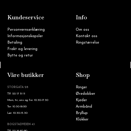
b
a
o
g
o
r
k
a
m
Kundeservice
Info
Personvernserklæring
Om oss
Informasjonskapsler
Kontakt oss
Betaling
Ringstørrelse
Frakt og levering
Bytte og retur
Tlf: 22 16 60 90
Våre butikker
Shop
Ringer
STORGATA 28
Øredobber
Tlf: 22 17 51 11
Kjeder
Man, tir, ons og fre: 10.30-17.30
Armbånd
Tor: 10.30-18.00
Bryllup
Lør: 10.30-15.30
Klokker
BOGSTADVEIEN 43
Tlf: 22 16 60 90