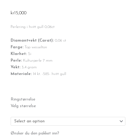
kr
15,000
Perlering i hvitt gull 0,06ct
Diamantvekt (Carat):
0,06 ct
Farge:
Top wesselton
Klarhet:
Si
Perle:
Kulturperle 7 mm
Vekt:
3,4 gram
Materiale:
14 kt. -585- hvitt gull
Perlering
Ringstørrelse
i
Velg størrelse
hvitt
gull
0,06ct
antall
Ønsker du den pakket inn?