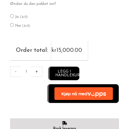
Ønsker du den pakket inn?
Ja
(
-
kr
0
)
Nei
(
-
kr
0
)
Order total:
kr
15,000.00
Alternative:
-
+
LEGG I
HANDLEKURV
Rask levering