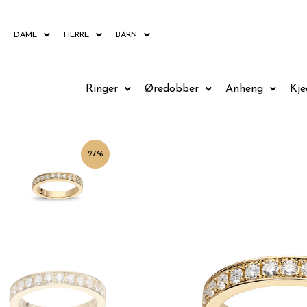
Hopp
rett
DAME
HERRE
BARN
til
innholdet
Ringer
Øredobber
Anheng
Kje
27%