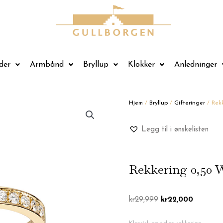
der
Armbånd
Bryllup
Klokker
Anledninger
Hjem
/
Bryllup
/
Gifteringer
/ Rekk
Legg til i ønskelisten
Rekkering 0,50 
Opprinnelig
Nåværen
kr
29,999
kr
22,000
pris
pris