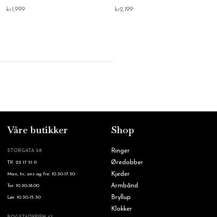
kr
1,999
kr
2,199
Våre butikker
Shop
Ringer
STORGATA 28
Øredobber
Tlf: 22 17 51 11
Kjeder
Man, tir, ons og fre: 10.30-17.30
Armbånd
Tor: 10.30-18.00
Bryllup
Lør: 10.30-15.30
Klokker