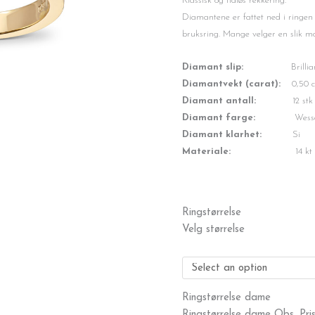
var:
er:
Klassisk og tidløs rekkering.
kr29,999.
kr22,000.
Diamantene er fattet ned i ringen 
bruksring. Mange velger en slik mo
Diamant slip:
Brillian
Diamantvekt (carat):
0,50 c
Diamant antall:
12 stk
Diamant farge:
Wessel
Diamant klarhet:
Si
Materiale:
14 kt gult g
Rekkering
Ringstørrelse
0,50
Velg størrelse
W-
Si
antall
Ringstørrelse dame
Ringstørrelse dame Obs. Pris