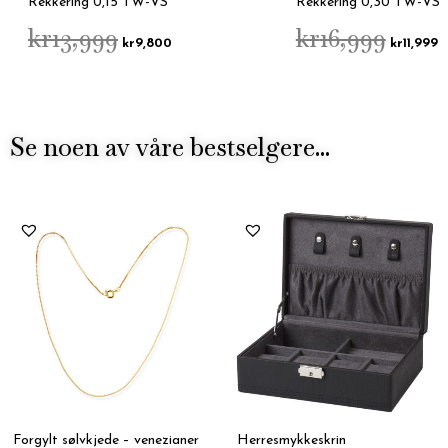
Rekkering 0,15 TW-VS
Rekkering 0,30 TW-VS
kr
13,999
kr
16,999
kr
9,800
kr
11,999
Se noen av våre bestselgere...
Forgylt sølvkjede – venezianer
Herresmykkeskrin