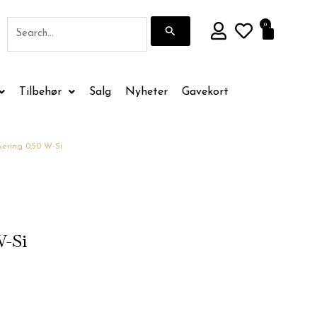
Søk
0
Handle
etter:
Tilbehør
Salg
Nyheter
Gavekort
ering 0,50 W-Si
W-Si
de