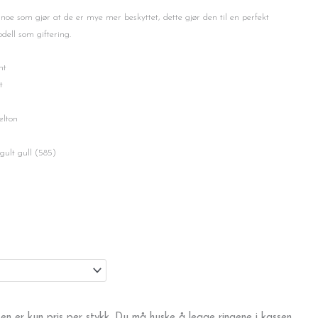
noe som gjør at de er mye mer beskyttet, dette gjør den til en perfekt
dell som giftering.
t
t
ton
ull (585)
en er kun pris per stykk. Du må huske å legge ringene i kassen