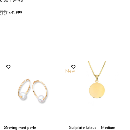
g 0,30 TW-VS
999
kr
11,999
New
Ørering med perle
Gullplate luksus – Medium