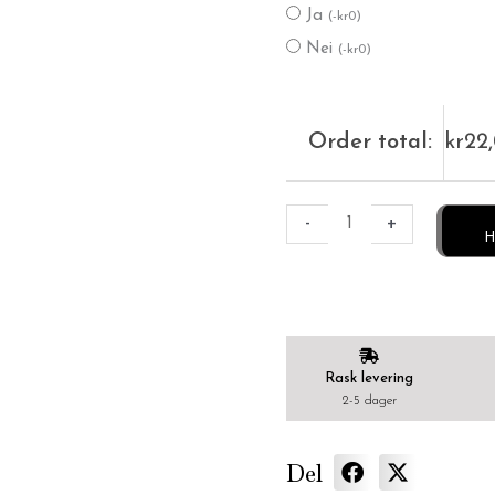
Ja
(
-
kr
0
)
Nei
(
-
kr
0
)
Order total:
kr
22
-
+
H
Rask levering
2-5 dager
Del