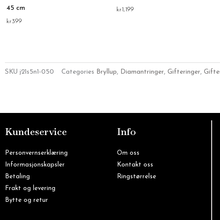
45 cm
kr
1,199
kr
399
SKU
j21s5n1-050
Categories
Bryllup
,
Diamantringer
,
Gifteringer
,
Gifte
Kundeservice
Info
Personvernserklæring
Om oss
Informasjonskapsler
Kontakt oss
Betaling
Ringstørrelse
Frakt og levering
Bytte og retur