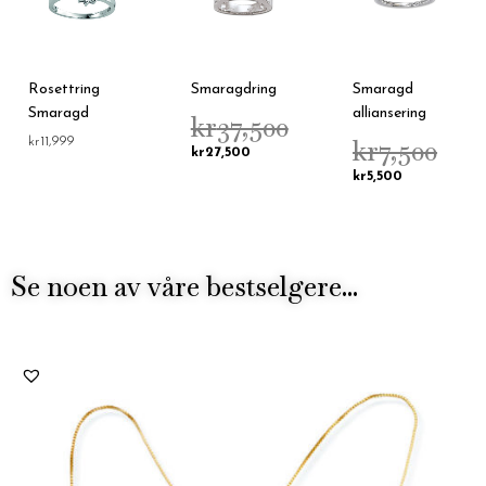
Rosettring
Smaragdring
Smaragd
Smaragd
alliansering
kr
37,500
kr
7,500
kr
11,999
kr
27,500
kr
5,500
Se noen av våre bestselgere...