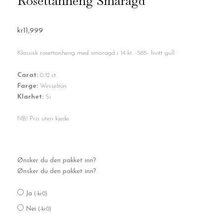
Rosettanheng Smaragd
kr
11,999
Klassisk rosettanheng med smaragd i 14 kt. -585- hvitt gull
Carat:
0,12 ct.
Farge:
Wesselton
Klarhet:
Si
NB! Pris uten kjede
Rosettanheng
Ønsker du den pakket inn?
Smaragd
Ønsker du den pakket inn?
antall
Ja
(
-
kr
0
)
Nei
(
-
kr
0
)