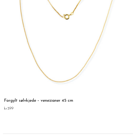
Forgylt sølvkjede – venezianer 45 cm
kr
399