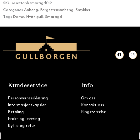
SKU
rosettanh.smaragd012
Categories
Anheng
,
Fargestensanheng
,
Smykker
Tags
Dame
,
Hvitt gull
,
Smaragd
F
I
a
n
c
s
e
t
b
a
o
g
o
r
k
a
m
Kundeservice
Info
Personvernserklæring
Om oss
Informasjonskapsler
Kontakt oss
Betaling
Ringstørrelse
Frakt og levering
Bytte og retur
Tlf: 22 16 60 90