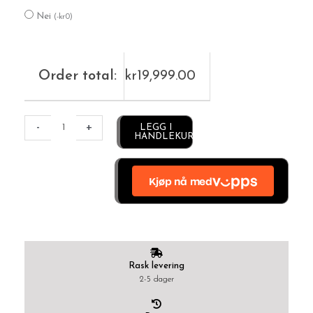
Nei
(
-
kr
0
)
Order total:
kr
19,999.00
Alternative:
-
+
LEGG I
HANDLEKURV
Rask levering
2-5 dager