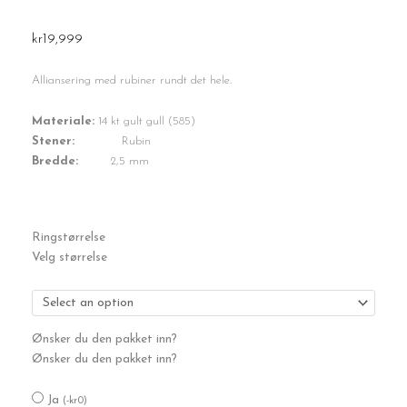
kr
19,999
Alliansering med rubiner rundt det hele.
Materiale:
14 kt gult gull (585)
Stener:
Rubin
Bredde:
2,5 mm
Rubin
Ringstørrelse
alliansering
Velg størrelse
antall
Ønsker du den pakket inn?
Ønsker du den pakket inn?
Ja
(
-
kr
0
)