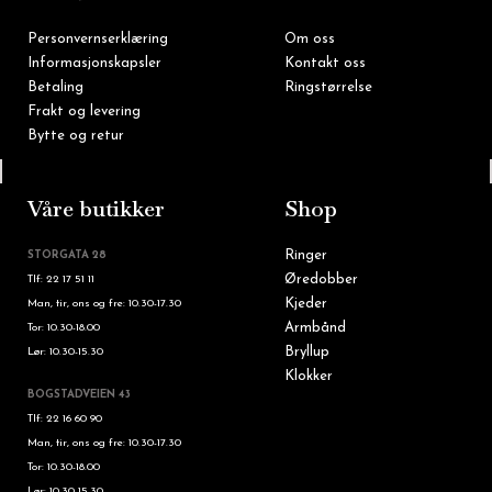
Personvernserklæring
Om oss
Informasjonskapsler
Kontakt oss
Betaling
Ringstørrelse
Frakt og levering
Bytte og retur
Tlf: 22 16 60 90
Våre butikker
Shop
Ringer
STORGATA 28
Øredobber
Tlf: 22 17 51 11
Kjeder
Man, tir, ons og fre: 10.30-17.30
Armbånd
Tor: 10.30-18.00
Bryllup
Lør: 10.30-15.30
Klokker
BOGSTADVEIEN 43
Tlf: 22 16 60 90
Man, tir, ons og fre: 10.30-17.30
Tor: 10.30-18.00
Lør: 10.30-15.30