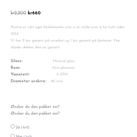
Opprinnelig
Nåværende
kr
2,200
kr
660
pris
pris
var:
er:
Rutina
er v
årt eget klokkemerke som vi er stolte over å ha hatt siden
kr2,200.
kr660.
1954.
Vi har 2 års garanti på urverket og 1 års garanti på batteriet. Ytre
skader dekkes ikke av
garanti.
Glass:
Mineral glass
Rem:
Hvit plastrem
Vanntett:
5 ATM
Diameter urskive:
40 mm
Rutina
Ønsker du den pakket inn?
Dame
Ønsker du den pakket inn?
antall
Ja
(
-
kr
0
)
Nei