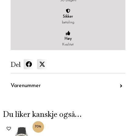
30 Dagers
Sikker
betaling
Høy
Kvalitet
Del
Varenummer
Du liker kanskje også…
Nåværende
Opprinnelig
70%
pris
pris
er:
var: