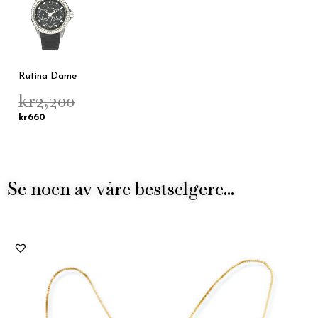
kr660.
kr2,200.
Rutina Dame
kr
2,200
kr
660
Se noen av våre bestselgere...