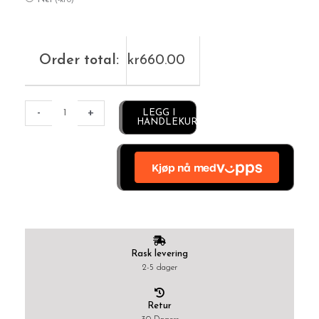
(
-
kr
0
)
Order total:
kr
660.00
Alternative:
-
+
LEGG I
HANDLEKURV
Rask levering
2-5 dager
Retur