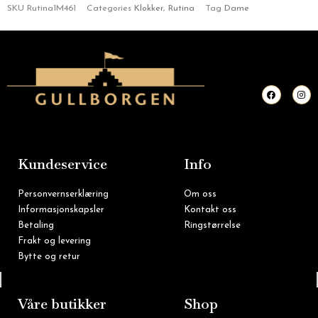
SKU
Rutina1M461
Categories
Klokker
,
Rutina
Tag
Dame
F
I
a
n
c
s
e
t
b
a
o
g
o
r
k
a
m
Kundeservice
Info
Personvernserklæring
Om oss
Informasjonskapsler
Kontakt oss
Betaling
Ringstørrelse
Frakt og levering
Bytte og retur
Tlf: 22 16 60 90
Våre butikker
Shop