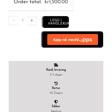
Order total:
kr
1,500.00
Alternative:
-
+
LEGG I
HANDLEKURV
Rask levering
2-5 dager
Retur
30 Dagers
Sikker
betaling