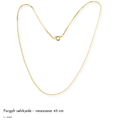
Forgylt sølvkjede – venezianer 45 cm
kr
399