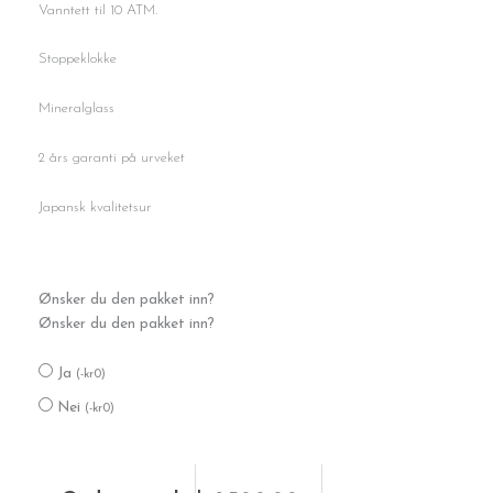
Vanntett til 10 ATM.
Stoppeklokke
Mineralglass
2 års garanti på urveket
Japansk kvalitetsur
Rutina
Ønsker du den pakket inn?
Sport
Ønsker du den pakket inn?
antall
Ja
(
-
kr
0
)
Nei
(
-
kr
0
)