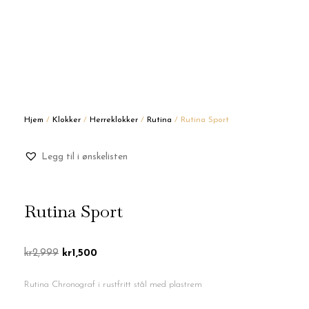
Hjem
/
Klokker
/
Herreklokker
/
Rutina
/ Rutina Sport
Legg til i ønskelisten
Rutina Sport
Opprinnelig
Nåværende
kr
2,999
kr
1,500
pris
pris
var:
er:
Rutina Chronograf i rustfritt stål med plastrem
kr2,999.
kr1,500.