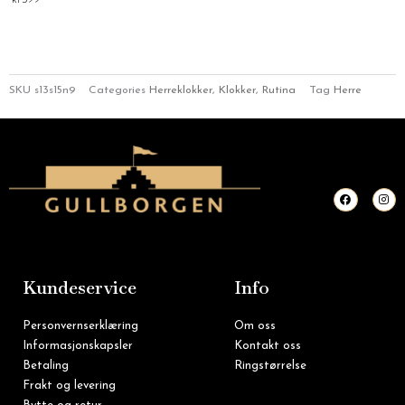
SKU
s13s15n9
Categories
Herreklokker
,
Klokker
,
Rutina
Tag
Herre
F
I
a
n
c
s
e
t
b
a
o
g
o
r
k
a
m
Kundeservice
Info
Personvernserklæring
Om oss
Informasjonskapsler
Kontakt oss
Betaling
Ringstørrelse
Frakt og levering