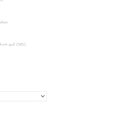
nt.
t
ton
gull (585)