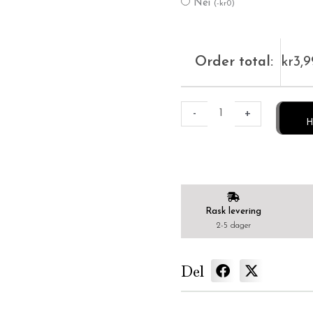
Nei
(
-
kr
0
)
Order total:
kr
3,
-
+
H
Rask levering
2-5 dager
Del