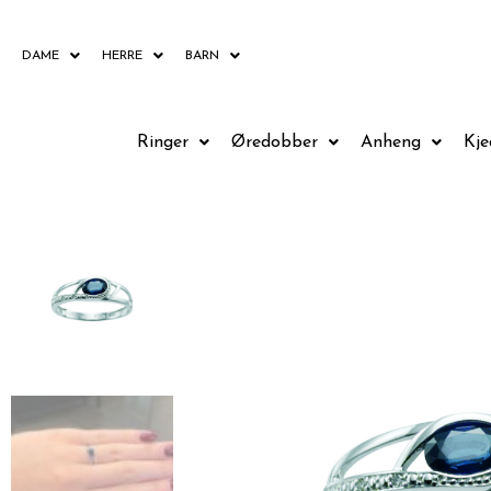
Hopp
rett
DAME
HERRE
BARN
til
innholdet
Ringer
Øredobber
Anheng
Kje