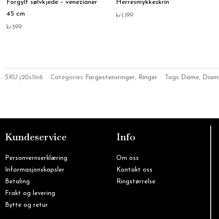
Forgylt sølvkjede – venezianer
Herresmykkeskrin
45 cm
kr
1,199
kr
399
SKU
j20s11n6
Categories
Fargestensringer
,
Ringer
Tags
Dame
,
Diam
Kundeservice
Info
Personvernserklæring
Om oss
Informasjonskapsler
Kontakt oss
Betaling
Ringstørrelse
Frakt og levering
Bytte og retur