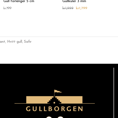
Gull forlenger 5 cm
Gullkuler 3 mm
kr
799
kr
1,999
kr
1,799
ant
,
Hvitt gull
,
Safir
F
I