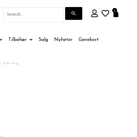
Søk
0
Handle
etter:
Tilbehør
Salg
Nyheter
Gavekort
/ Safir ring