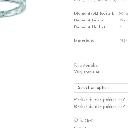
Hvitt gull ring med safir og diama
Diamantvekt (carat):
0,01 c
Diamant farge:
Wessel
Diamant klarhet:
P
Materiale:
14 kt hvitt 
Safir
Ringstørrelse
ring
Velg størrelse
antall
Ønsker du den pakket inn?
Ønsker du den pakket inn?
Ja
(
-
kr
0
)