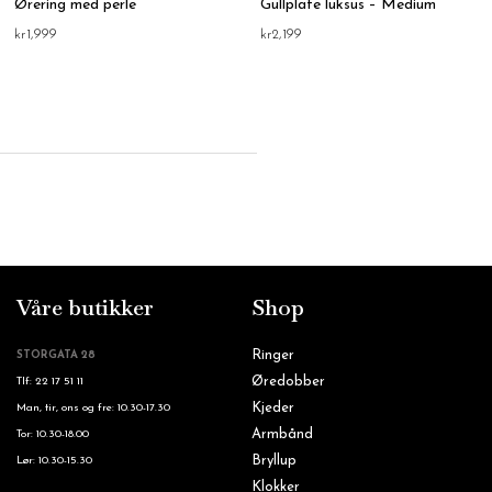
Ørering med perle
Gullplate luksus – Medium
kr
1,999
kr
2,199
Våre butikker
Shop
Ringer
STORGATA 28
Øredobber
Tlf: 22 17 51 11
Kjeder
Man, tir, ons og fre: 10.30-17.30
Armbånd
Tor: 10.30-18.00
Bryllup
Lør: 10.30-15.30
Klokker